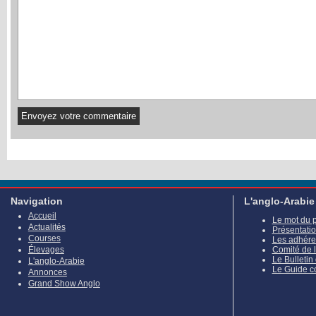
Navigation
L'anglo-Arabie
Accueil
Le mot du 
Actualités
Présentati
Courses
Les adhére
Élevages
Comité de 
Le Bulletin
L'anglo-Arabie
Le Guide c
Annonces
Grand Show Anglo