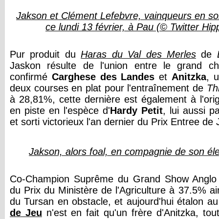
Jakson et Clément Lefebvre, vainqueurs en sol
ce lundi 13 février, à Pau (© Twitter H
Pur produit du
Haras du Val des Merles
de
Jaskon résulte de l'union entre le grand ch
confirmé
Carghese des Landes
et
Anitzka
, 
deux courses en plat pour l'entraînement de
Th
à 28,81%, cette dernière est également à l'ori
en piste en l'espèce d'
Hardy Petit
, lui aussi 
et sorti victorieux l'an dernier du Prix Entree de
Jakson, alors foal, en compagnie de son éle
Co-Champion Suprême du Grand Show Anglo 2
du Prix du Ministère de l'Agriculture à 37.5% 
du Tursan en obstacle, et aujourd'hui étalon a
de Jeu
n'est en fait qu'un frère d'Anitzka, to