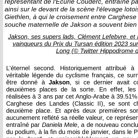
représentant de l'Écurie Couderc, entraîné p
ainsi sur le devant de la scène l'élevage loto
Giethlen, à qui le croisement entre Carghese
souche maternelle de Jakson a souvent bien
Jakson, ses supers lads, Clément Lefebvre, et 
vainqueurs du Prix du Tursan édition 2023 su
Long (© Twitter Hippodrome 
L'éternel second. Historiquement attribué 
véritable légende du cyclisme français, ce su
être donné à
Jakson
, si ce dernier avait 
deuxièmes places de la sorte. En effet, les 
réalisées à 3 ans par cet Anglo-Arabe à 39.51%
Carghese des Landes (Classic II), se sont 
deuxième place. Et après deux premières sort
aucunement reflété sa réelle valeur, ce représen
entraîné par
Daniela Mele
, a de nouveau concl
du podium, à la fin du mois de janvier, dans le 