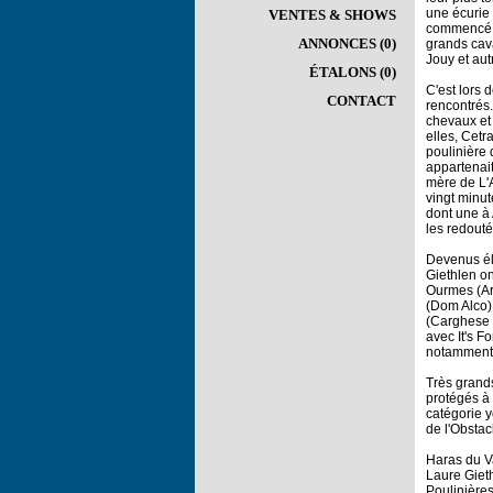
une écurie 
VENTES & SHOWS
commencé à 
ANNONCES (0)
grands cav
Jouy et aut
ÉTALONS (0)
C'est lors 
CONTACT
rencontrés.
chevaux et 
elles, Cetr
poulinière 
appartenai
mère de L'A
vingt minut
dont une à 
les redouté
Devenus éle
Giethlen o
Ourmes (Arp
(Dom Alco)
(Carghese 
avec It's F
notamment 
Très grands
protégés à 
catégorie y
de l'Obstac
Haras du V
Laure Giet
Poulinière