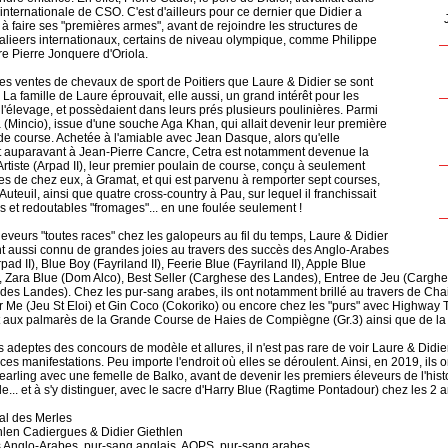
internationale de CSO. C'est d'ailleurs pour ce dernier que Didier a
faire ses "premières armes", avant de rejoindre les structures de
alieers internationaux, certains de niveau olympique, comme Philippe
re Pierre Jonquere d'Oriola.
des ventes de chevaux de sport de Poitiers que Laure & Didier se sont
 La famille de Laure éprouvait, elle aussi, un grand intérêt pour les
l'élevage, et possèdaient dans leurs prés plusieurs poulinières. Parmi
a (Mincio), issue d'une souche Aga Khan, qui allait devenir leur première
de course. Achetée à l'amiable avec Jean Dasque, alors qu'elle
t auparavant à Jean-Pierre Cancre, Cetra est notamment devenue la
rtiste (Arpad II), leur premier poulain de course, conçu à seulement
es de chez eux, à Gramat, et qui est parvenu à remporter sept courses,
Auteuil, ainsi que quatre cross-country à Pau, sur lequel il franchissait
s et redoutables "fromages"... en une foulée seulement !
veurs "toutes races" chez les galopeurs au fil du temps, Laure & Didier
nt aussi connu de grandes joies au travers des succès des Anglo-Arabes
ad II), Blue Boy (Fayriland II), Feerie Blue (Fayriland II), Apple Blue
, Zara Blue (Dom Alco), Best Seller (Carghese des Landes), Entree de Jeu (Carghe
des Landes). Chez les pur-sang arabes, ils ont notamment brillé au travers de C
or Me (Jeu St Eloi) et Gin Coco (Cokoriko) ou encore chez les "purs" avec Highway To
aux palmarès de la Grande Course de Haies de Compiègne (Gr.3) ainsi que de la
 adeptes des concours de modèle et allures, il n'est pas rare de voir Laure & Didie
ces manifestations. Peu importe l'endroit où elles se déroulent. Ainsi, en 2019, il
earling avec une femelle de Balko, avant de devenir les premiers éleveurs de l'his
le... et à s'y distinguer, avec le sacre d'Harry Blue (Ragtime Pontadour) chez les 2 a
al des Merles
hlen Cadiergues & Didier Giethlen
s Anglo-Arabes, pur-sang anglais, AQPS, pur-sang arabes