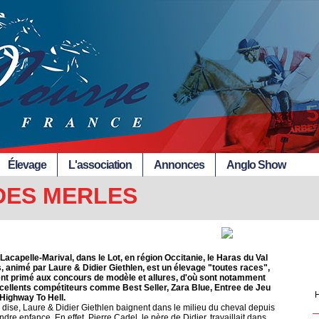
Élevage
L'association
Annonces
Anglo Show
DES MERLES
Lacapelle-Marival, dans le Lot, en région Occitanie, le Haras du Val
, animé par Laure & Didier Giethlen, est un élevage "toutes races",
nt primé aux concours de modèle et allures, d'où sont notamment
xcellents compétiteurs comme Best Seller, Zara Blue, Entree de Jeu
H
Highway To Hell.
 dise, Laure & Didier Giethlen baignent dans le milieu du cheval depuis
endre enfance. En effet, Pierre Cadel, le père de Didier, travaillait dans