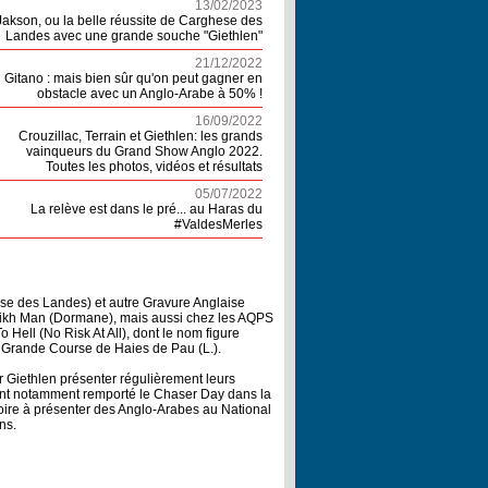
13/02/2023
Jakson, ou la belle réussite de Carghese des
Landes avec une grande souche "Giethlen"
21/12/2022
Gitano : mais bien sûr qu'on peut gagner en
obstacle avec un Anglo-Arabe à 50% !
16/09/2022
Crouzillac, Terrain et Giethlen: les grands
vainqueurs du Grand Show Anglo 2022.
Toutes les photos, vidéos et résultats
05/07/2022
La relève est dans le pré... au Haras du
#ValdesMerles
se des Landes) et autre Gravure Anglaise
haikh Man (Dormane), mais aussi chez les AQPS
 Hell (No Risk At All), dont le nom figure
 Grande Course de Haies de Pau (L.).
r Giethlen présenter régulièrement leurs
s ont notamment remporté le Chaser Day dans la
toire à présenter des Anglo-Arabes au National
ns.