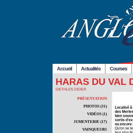
Accueil
Actualités
Courses
HARAS DU VAL 
GIETHLEN DIDIER
PRÉSENTATION
PHOTOS (31)
Localisé à 
des Merles
VIDÉOS (1)
bien souve
sortis d'e
JUMENTERIE (17)
ou encore 
Qu'on se le
VAINQUEURS
leur plus t