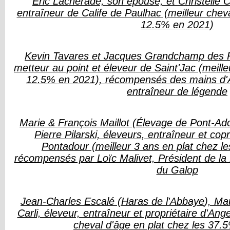
Éric Lachérade, son épouse, et Christelle C
entraîneur de Calife de Paulhac (meilleur cheva
12.5% en 2021)
Kevin Tavares et Jacques Grandchamp des 
metteur au point et éleveur de Saint'Jac (meille
12.5% en 2021), récompensés des mains d'A
entraîneur de légende
Marie & François Maillot (
Élevage de Pont-Ad
Pierre Pilarski, éleveurs, entraîneur et copr
Pontadour (meilleur 3 ans en plat chez l
récompensés par Loïc Malivet, Président de la
du Galop
Jean-Charles Escalé (
Haras de l'Abbaye
), Ma
Carli, éleveur, entraîneur et propriétaire d'Ang
cheval d'âge en plat chez les 37.