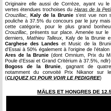
Originaire elle aussi de Corrèze, ayant vu le
vertes étendues trochoises du
Haras de la Peti
Crouzillac
,
Kaly de la Brunie
s'est vue non s
pouliche à 37.5% du concours par le jury mais 
cette catégorie, pour le plus grand bonh
Crouzillac
, présents sur place. Amenée sur le 
derniers,
Mathieu Talleux
, Kaly de la Brunie e
Carghese des Landes
et Music de la Bruni
d'Essai à 50% également à l'origine de l'étalon 
Ares de la Brunie
(dont Omnium, Prix du Min
Poule d'Essai et Grand Critérium à 37.5%, ndlr) 
Bogoss de la Brunie
, gagnant de quatre
notamment du convoité Prix Nikanor sur l
(
CLIQUEZ ICI POUR VOIR LE PEDIGREE
)
MÂLES ET HONGRES DE 12.