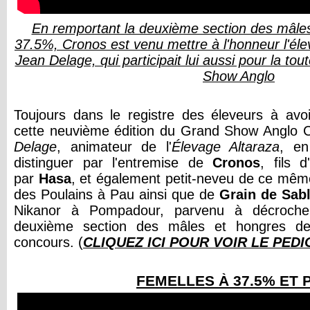
En remportant la deuxième section des mâle
37.5%, Cronos est venu mettre à l'honneur l'éle
Jean Delage, qui participait lui aussi pour la to
Show Anglo
Toujours dans le registre des éleveurs à avo
cette neuvième édition du Grand Show Anglo 
Delage
, animateur de l'
Élevage Altaraza
, en
distinguer par l'entremise de
Cronos
, fils d
par
Hasa
, et également petit-neveu de ce mê
des Poulains à Pau ainsi que de
Grain de Sab
Nikanor à Pompadour, parvenu à décroche
deuxième section des mâles et hongres 
concours. (
CLIQUEZ ICI POUR VOIR LE PED
FEMELLES À 37.5% ET 