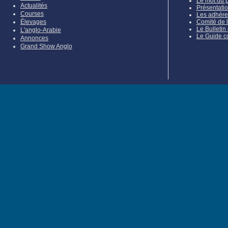
Le mot du 
Actualités
Présentati
Courses
Les adhére
Élevages
Comité de 
Le Bulletin
L'anglo-Arabie
Le Guide c
Annonces
Grand Show Anglo