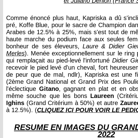
et Juliano Denion (France S
Comme énoncé plus haut, Kapriska a dû s'incli
pré, Koffe Blue, pour le sacre de Champion dan
Arabes de 12.5% à 25%, mais s'est tout de mê
haute marche du podium face aux seules femel
bonheur de ses éleveurs,
Laure & Didier Gie
Merles
). Menée exceptionnellement sur le ring
qui remplaçait au pied-levé l'infortuné
Didier Gi
recevoir le pied levé d'un cheval, fort heureu
de peur que de mal, ndlr), Kapriska est une f
(2ème Grand National et Grand Prix des Pouli
l'éclectique
Gitano
, gagnant en plat et en obs
même souche que les bons
Laureen
(Critér
Ighins
(Grand Critérium à 50%) et autre
Zaure
à 12.5%). (
CLIQUEZ ICI POUR VOIR LE PED
RÉSUMÉ EN IMAGES DU GRAN
2022