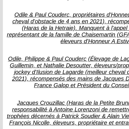
Odile & Paul Couderc, propriétaires d'Honneu
cheval d'obstacle de 4 ans en 2021), récom
(Haras de la Hetraie). Manquent à l'appel
représentant de la famille de Chaisemartin (GFA
éleveurs d'Honneur A Esti
Odile, Philippe & Paul Couderc (
Élevage de La
Guillemin, et Nathalie Desoutter, éleveurs/prop
jockey d'Ilusion de Lagarde (meilleur cheval 
2021), récompensés des mains de Jacques Dé
France Galop et Président du Conseil
Jacques Crouzillac (
Haras de la Petite Brun
responsabilité à Antoine Lorenzoni de remett
trophées décernés à Patrick Soudier & Alain Viei
François Nicolle, éleveurs, propriétaire et entr