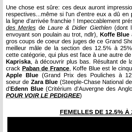
Une chose est sûre: ces deux auront impressio
respectives...même si l'un d'entre eux a dû en p
la ligne d'arrivée franchie ! Impeccablement pr
des Merles
de
Laure & Didier Giethlen
(dont l
envoyant son poulain au trot, ndlr),
Koffe Blue
gros coups de coeur des juges de ce Grand Sh
meilleur mâle de la section des 12.5% à 25% 
cette catégorie, qui plus est face à une autre 
Kapriska
, à découvrir plus bas. Résultant de 
crack
Paban de France
, Koffe Blue est le cinq
Apple Blue
(Grand Prix des Pouliches à 12
soeur de
Zara Blue
(Steeple-Chase National de
d'
Edenn Blue
(Critérium d'Auvergne des Anglo
POUR VOIR LE PEDIGREE
)
FEMELLES DE 12.5% À