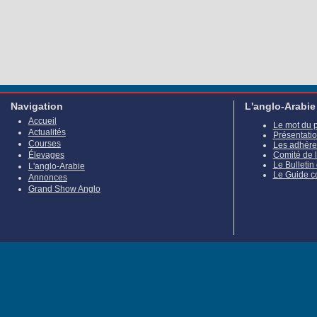
Navigation
L'anglo-Arabie
Accueil
Le mot du 
Actualités
Présentati
Courses
Les adhére
Élevages
Comité de 
Le Bulletin
L'anglo-Arabie
Le Guide c
Annonces
Grand Show Anglo