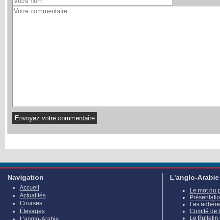
Navigation
L'anglo-Arabie
Accueil
Le mot du 
Actualités
Présentati
Courses
Les adhére
Élevages
Comité de 
Le Bulletin
L'anglo-Arabie