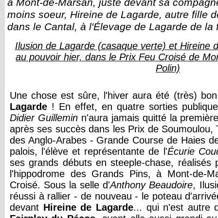
à Mont-de-Marsan, juste devant sa compagne 
moins soeur, Hireine de Lagarde, autre fille 
dans le Cantal, à l'Élevage de Lagarde de la
Ilusion de Lagarde (casaque verte) et Hireine
au pouvoir hier, dans le Prix Feu Croisé de M
Polin)
Une chose est sûre, l'hiver aura été (très) bon
Lagarde
! En effet, en quatre sorties publiqu
Didier Guillemin
n'aura jamais quitté la premiè
après ses succès dans les Prix de Soumoulou, 
des Anglo-Arabes - Grande Course de Haies de
palois, l'élève et représentante de l'
Écurie Cou
ses grands débuts en steeple-chase, réalisés p
l'hippodrome des Grands Pins, à Mont-de-Ma
Croisé. Sous la selle d'
Anthony Beaudoire
, Ilu
réussi à rallier - de nouveau - le poteau d'arrivé
devant
Hireine de Lagarde
... qui n'est autr