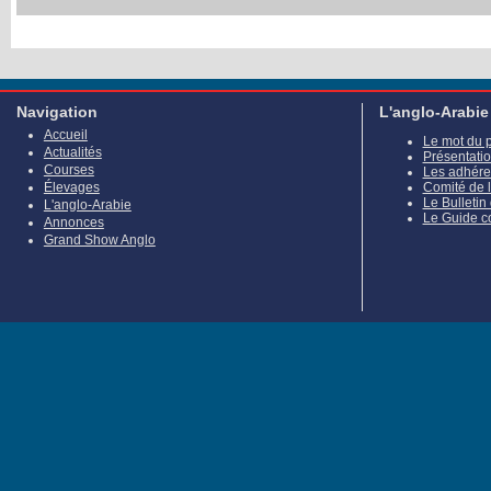
Navigation
L'anglo-Arabie
Accueil
Le mot du 
Actualités
Présentati
Courses
Les adhére
Élevages
Comité de 
Le Bulletin
L'anglo-Arabie
Le Guide c
Annonces
Grand Show Anglo