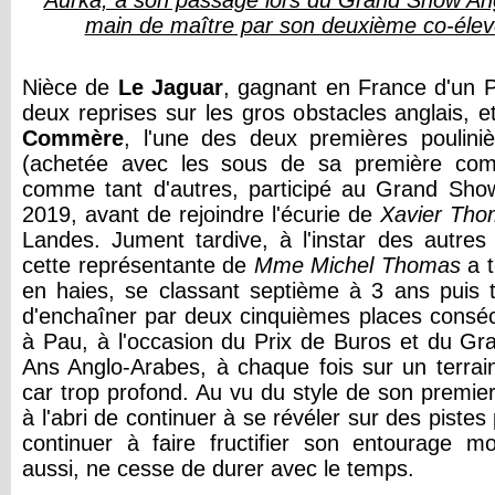
Aurka, à son passage lors du Grand Show An
main de maître par son deuxième co-éleve
Nièce de
Le Jaguar
, gagnant en France d'un P
deux reprises sur les gros obstacles anglais, 
Commère
, l'une des deux premières poulini
(achetée avec les sous de sa première comm
comme tant d'autres, participé au Grand Sho
2019, avant de rejoindre l'écurie de
Xavier Tho
Landes. Jument tardive, à l'instar des autre
cette représentante de
Mme Michel Thomas
a t
en haies, se classant septième à 3 ans puis 
d'enchaîner par deux cinquièmes places conséc
à Pau, à l'occasion du Prix de Buros et du G
Ans Anglo-Arabes, à chaque fois sur un terrain
car trop profond. Au vu du style de son premie
à l'abri de continuer à se révéler sur des pistes 
continuer à faire fructifier son entourage mon
aussi, ne cesse de durer avec le temps.