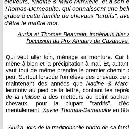
éleveurs, Nadine & Marc Minvielle, et à son e
Thomas-Demeaulte, qui connaissent une bell
grâce à cette famille de chevaux "tardifs", av
d'être le maître mot.
Aurka et Thomas Beaurain, impériaux hier s
l'occasion du Prix Amaury de Cazanove 
Qui veut aller loin, ménage sa monture. Car b
mène à bien et la précipitation à mal. Et, autan
vaut tout de même prendre le premier chemin ci
peu. Surtout lorsque l'on élève des chevaux de 
maintenant des années que
Nadine & Marc 
leitmotiv au pied de la lettre, confiant les rep
de la Palisse
à des metteurs au point sachant
chevaux, pour la plupart "tardifs", d'é
mentalement,
Xavier Thomas-Demeaulte
en têt
Aurka, lors de la traditionnelle photo de sa fami