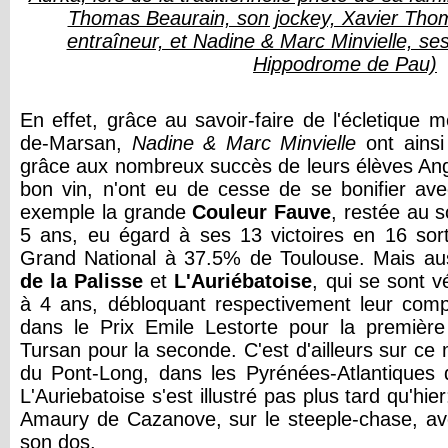
Thomas Beaurain, son jockey, Xavier Tho
entraîneur, et Nadine & Marc Minvielle, ses
Hippodrome de Pau)
En effet, grâce au savoir-faire de l'écletique 
de-Marsan,
Nadine & Marc Minvielle
ont ains
grâce aux nombreux succès de leurs élèves An
bon vin, n'ont eu de cesse de se bonifier a
exemple la grande
Couleur Fauve
, restée au 
5 ans, eu égard à ses 13 victoires en 16 sorti
Grand National à 37.5% de Toulouse. Mais au
de la Palisse
et
L'Auriébatoise
, qui se sont 
à 4 ans, débloquant respectivement leur comp
dans le Prix Emile Lestorte pour la première
Tursan pour la seconde. C'est d'ailleurs sur 
du Pont-Long, dans les Pyrénées-Atlantiques 
L'Auriebatoise s'est illustré pas plus tard qu'hie
Amaury de Cazanove, sur le steeple-chase, a
son dos.