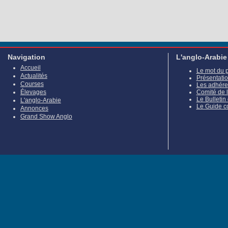
Navigation
L'anglo-Arabie
Accueil
Le mot du 
Actualités
Présentati
Courses
Les adhére
Élevages
Comité de 
Le Bulletin
L'anglo-Arabie
Le Guide c
Annonces
Grand Show Anglo