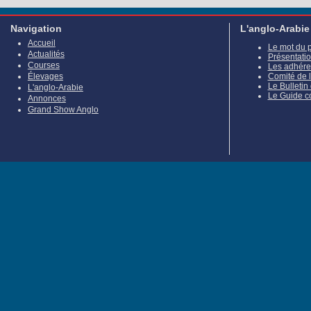
Navigation
L'anglo-Arabie
Accueil
Le mot du 
Actualités
Présentati
Courses
Les adhére
Élevages
Comité de 
Le Bulletin
L'anglo-Arabie
Le Guide c
Annonces
Grand Show Anglo