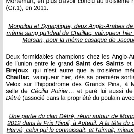
Mortemart, en plus d’avoir conclu au troisième r
(Gr.1), en 2011.
Monpilou et Synaptique, deux Anglo-Arabes de 
même sang qu'Ideal de Chaillac, vainqueur hier
Marsan, pour la même casaque de Jacqu
Deux formidables champions chez les Anglo-Ar
de l’union entre le grand
Saint des Saints
et
Brejoux
, qui n’est autre que la troisième mè
Chaillac
, vainqueur hier, dès sa première sorti
Velox sur l’hippodrome des Grands Pins, à 
selle de
Cécilia Poirier
… et paré lui aussi d
Détré
(associé dans la propriété du poulain avec
Une partie du clan Détré, réuni autour de Monpi
2012 dans le Prix Rivoli, à Auteuil. À la tête du 
Hervé, celui qui le connaissait, et l'aimait, mi