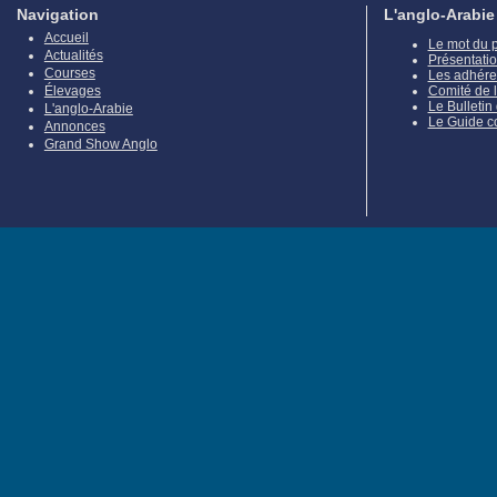
Navigation
L'anglo-Arabie
Accueil
Le mot du 
Actualités
Présentati
Courses
Les adhére
Élevages
Comité de 
Le Bulletin
L'anglo-Arabie
Le Guide c
Annonces
Grand Show Anglo