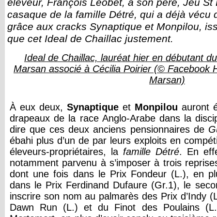
éleveur, François Leobet, à son père, Jeu St E
casaque de la famille Détré, qui a déjà véc
grâce aux cracks Synaptique et Monpilou, i
que cet Ideal de Chaillac justement.
Ideal de Chaillac, lauréat hier en débutant d
Marsan associé à Cécilia Poirier (© Facebook
Marsan)
À eux deux,
Synaptique
et
Monpilou
auront é
drapeaux de la race Anglo-Arabe dans la discipli
dire que ces deux anciens pensionnaires de
G
ébahi plus d’un de par leurs exploits en compét
éleveurs-propriétaires, la
famille Détré
. En eff
notamment parvenu à s’imposer à trois reprises 
dont une fois dans le Prix Fondeur (L.), en pl
dans le Prix Ferdinand Dufaure (Gr.1), le seco
inscrire son nom au palmarès des Prix d’Indy (L.)
Dawn Run (L.) et du Finot des Poulains (L.)