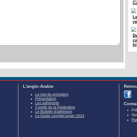
Co
Le
ce
De
co
hi
L'anglo-Arabie
Retro
Le mot du président
Présentation
Les adhérents
Conta
Comité de la Fédération
Pré
Le Bulletin d'adhésion
Sec
Le Guide complet anglo 2024
Par