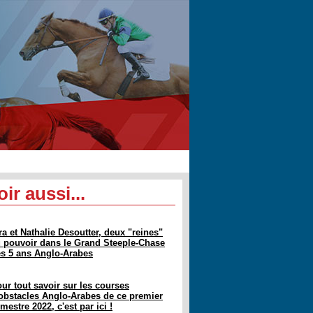
oir aussi...
ra et Nathalie Desoutter, deux "reines"
 pouvoir dans le Grand Steeple-Chase
s 5 ans Anglo-Arabes
ur tout savoir sur les courses
obstacles Anglo-Arabes de ce premier
mestre 2022, c'est par ici !