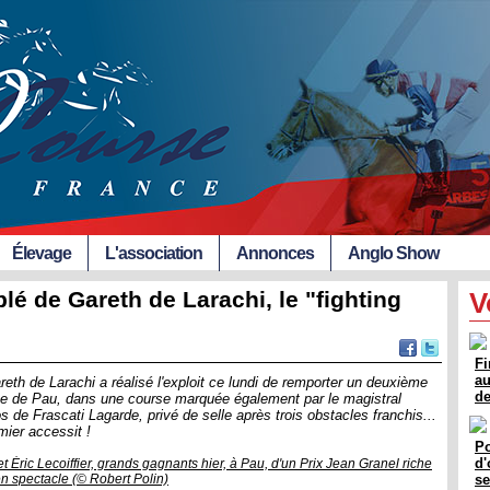
Élevage
L'association
Annonces
Anglo Show
blé de Gareth de Larachi, le "fighting
V
Fi
au
reth de Larachi a réalisé l'exploit ce lundi de remporter un deuxième
de
ome de Pau, dans une course marquée également par le magistral
os de Frascati Lagarde, privé de selle après trois obstacles franchis...
ier accessit !
Po
d'
t Éric Lecoiffier, grands gagnants hier, à Pau, d'un Prix Jean Granel riche
n spectacle (© Robert Polin)
se