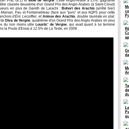
ean Prat, Gr.1) et
Idole de Vergne
. Cette Anglo-Arabe à 25%, gagnante
s'être classée deuxième d'un Grand Prix des Anglo-Arabes (à Saint-Cloud)
Me
ueurs en plus de Gareth de Larachi :
Bohort des Arachi
s
(arrêté hier)
co
-Marsan, Pau et Fontainebleau (face aux "purs" et aux AQPS pour cette
P
anchois d'
Éric Lecoiffier
, et
Anisse des Arachis
, double lauréate en plat.
ante
Diva de Vergne
, quatrième d'un Grand Prix des Anglo-Arabes en plus
cle du non moins utile
Loustic' de Vergne
, qui avait quant à lui terminé
s la Poule d'Essai à 12.5% de La Teste, en 2009.
Ré
Co
ap
Gr
da
Me
Ar
Ta
de
du
Le
Pa
qu