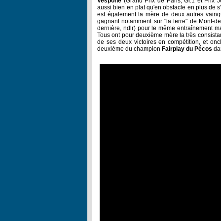
Vespone
(Grand Prix de Paris, Gr.1 et Prix J
aussi bien en plat qu'en obstacle en plus de 
est également la mère de deux autres vainq
gagnant notamment sur "la terre" de Mont-de
dernière, ndlr) pour le même entraînement m
Tous ont pour deuxième mère la très consist
de ses deux victoires en compétition, et on
deuxième du champion
Fairplay du Pécos
dan