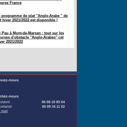
urse France
 programme de plat "Anglo-Arabe " de
t hiver 2021/2022 est disponible !
 Pau à Mont-de-Marsan : tout sur les
urses d'obstacle "Anglo-Arabes" cet
ver 2021/2022
uvez-nous
ctez-nous
sident
06 08 10 85 04
retariat
06 09 34 11 02
 mail