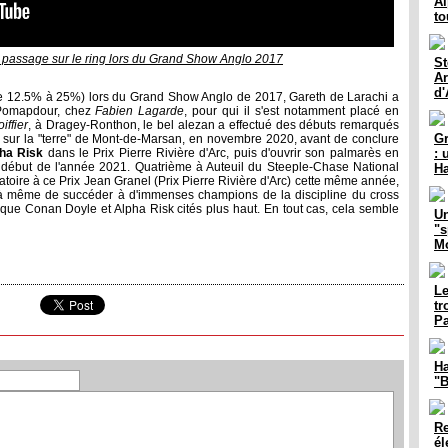
Al
to
n passage sur le ring lors du Grand Show Anglo 2017
St
Ar
d'
de 12.5% à 25%) lors du Grand Show Anglo de 2017, Gareth de Larachi a
 Pomapdour, chez
Fabien Lagarde
, pour qui il s'est notamment placé en
iffier
, à Dragey-Ronthon, le bel alezan a effectué des débuts remarqués
Gr
sur la "terre" de Mont-de-Marsan, en novembre 2020, avant de conclure
ha Risk
dans le Prix Pierre Rivière d'Arc, puis d'ouvrir son palmarès en
: 
t début de l'année 2021. Quatrième à Auteuil du Steeple-Chase National
Ha
oire à ce Prix Jean Granel (Prix Pierre Rivière d'Arc) cette même année,
a à même de succéder à d'immenses champions de la discipline du cross
i que Conan Doyle et Alpha Risk cités plus haut. En tout cas, cela semble
Un
"s
Mo
Le
tr
Pa
Ha
"B
Re
él