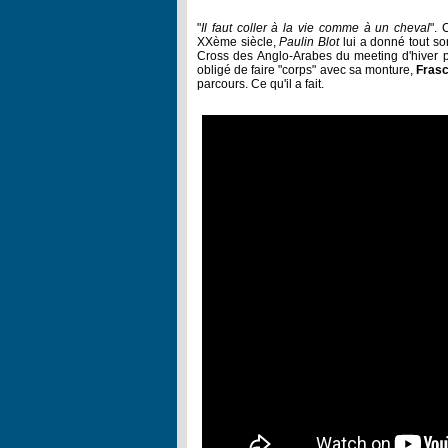
"
I
l faut coller à la vie comme à un cheval
". 
XXème siècle,
Paulin Blot
lui a donné tout so
Cross des Anglo-Arabes du meeting d'hiver pal
obligé de faire "corps" avec sa monture,
Frasc
parcours. Ce qu'il a fait.