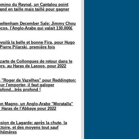
mino du Raynal, un Cantalou point
and en taille mais taillé pour gagner
heltenham December Sale: Jimmy Chou
cos, l'Anglo-Arabe qui valait 130.000£
voilà la belle et bonne Fira, pour Hugo
Pierre Pilarski, première fois
zarte de Collongues de retour dans le
rs, au Haras de Lassos, pour 2022
 "Roger de Vazelhes" pour Reddington:
ur l'emporter, il faut galoper
ofond...très profond !
n Magno, un Anglo-Arabe "Moratalla"
 Haras de l'Abbaye pour 2022
usion de Lagarde: après la chute, la
ctoire, et des moyens tout sauf
phémères