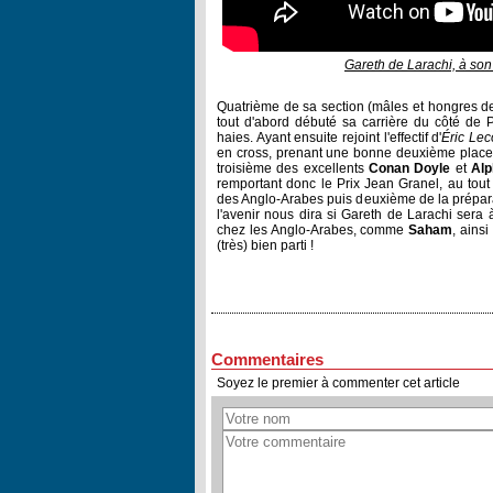
Gareth de Larachi, à so
Quatrième de sa section (mâles et hongres 
tout d'abord débuté sa carrière du côté de
haies. Ayant ensuite rejoint l'effectif d'
Éric Leco
en cross, prenant une bonne deuxième place 
troisième des excellents
Conan Doyle
et
Alp
remportant donc le Prix Jean Granel, au tou
des Anglo-Arabes puis deuxième de la préparat
l'avenir nous dira si Gareth de Larachi ser
chez les Anglo-Arabes, comme
Saham
, ains
(très) bien parti !
Commentaires
Soyez le premier à commenter cet article