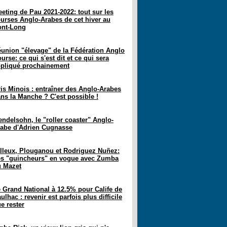
eting de Pau 2021-2022: tout sur les
urses Anglo-Arabes de cet hiver au
ont-Long
union "élevage" de la Fédération Anglo
urse: ce qui s'est dit et ce qui sera
pliqué prochainement
is Minois : entraîner des Anglo-Arabes
ns la Manche ? C'est possible !
ndelsohn, le "roller coaster" Anglo-
abe d'Adrien Cugnasse
lleux, Plouganou et Rodriguez Nuñez:
s "guincheurs" en vogue avec Zumba
 Mazet
 Grand National à 12.5% pour Calife de
ulhac : revenir est parfois plus difficile
e rester