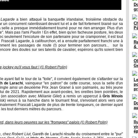
Do
gr
 Lagarde
a bien attaqué la banquette irlandaise, troisième obstacle du
C
 un concurrent ralentissant devant lui et a de fait fortement biaisé sur sa
Pé
 la selle a presque immédiatiement tourné pour ne rien arranger. Plus d'un
ire". Mais pas l'ami
Paulin
! En effet, bien qu'en facheuse posture, les deux
ec seulement l'encolure de son partenaire pour se cramponner, il est tout
rascati Lagarde, à califourchon, et a ensuite parfaitement franchi une à
Re
amment les passages de route (!) pour terminer son parcours... sur la
& 
core des doutes sur ses talents de cavalier, espérons qu'ils soient bien
Ol
Ge
le jockey qu'il vous faut ! (© Robert Polin)
yant fait le tour de la "toile", il convient également de s'attarder sur la
Le
th de Larachi
, vainqueur "en patron" de cette course, sous la selle d'un
po
ingle ainsi un deuxième Prix Jean Granel à son palmarès, au très jeune
pr
lui de 2021. Rapidement aux avant-postes, les oreilles bien pointées, le
r
(en association avec
Mélanie Gilet
) a remis un uppercut à
Gris Minois
sk) venus à sa hanche dans le tournant final, s'envolant alors vers une
Do
e finalement Frascati Lagarde de plus de trente longueurs, ce dernier ayant
au
 les tout derniers mètres du parcours.
Il
rd, dans leurs oeuvres sur les "fromages" palois (© Robert Polin)
vi
é
re, chez
Robert Liut
, Gareth de Larachi résulte du croisement entre le "pur"