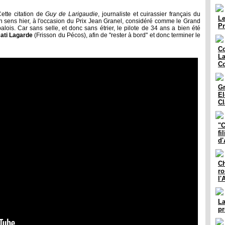
Cette citation de
Guy de Larigaudie
, journaliste et cuirassier français du
Le
n sens hier, à l'occasion du Prix Jean Granel, considéré comme le Grand
Pr
ois. Car sans selle, et donc sans étrier, le pilote de 34 ans a bien été
ati Lagarde
(Frisson du Pécos), afin de "rester à bord" et donc terminer le
Co
La
Co
Gr
El
Cl
"C
fi
d'
Ch
ro
l'
La
pr