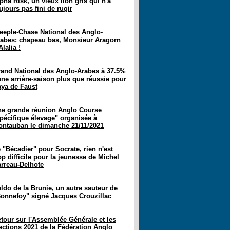
pha Risk, un vieux lion gris qui n'a
ujours pas fini de rugir
eeple-Chase National des Anglo-
abes: chapeau bas, Monsieur Aragorn
Alalia !
and National des Anglo-Arabes à 37.5%
une arrière-saison plus que réussie pour
ya de Faust
e grande réunion Anglo Course
pécifique élevage" organisée à
ntauban le dimanche 21/11/2021
 "Bécadier" pour Socrate, rien n'est
op difficile pour la jeunesse de Michel
rreau-Delhote
ldo de la Brunie, un autre sauteur de
onnefoy" signé Jacques Crouzillac
tour sur l'Assemblée Générale et les
ections 2021 de la Fédération Anglo