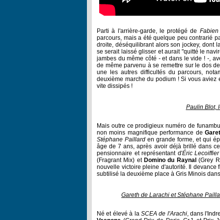
Parti à l'arrière-garde, le protégé de
Fabien
parcours, mais a été quelque peu contrarié par
droite, déséquilibrant alors son jockey, dont
se serait laissé glisser et aurait "quitté le nav
jambes du même côté - et dans le vide ! -, av
de même parvenu à se remettre sur le dos de F
une les autres difficultés du parcours, not
deuxième marche du podium ! Si vous aviez en
vite dissipés !
Paulin Blot, 
Mais outre ce prodigieux numéro de funambule a
non moins magnifique performance de
Gare
Stéphane Paillard
en grande forme, et qui ép
âge de 7 ans, après avoir déjà brillé dans ce
pensionnaire et représentant d'
Éric Lecoiffie
(Fragrant Mix) et
Domino du Raynal
(Grey Ri
nouvelle victoire pleine d'autorité. Il devanc
subtilisé la deuxième place à Gris Minois dans
Gareth de Larachi et Stéphane Pailla
Né et élevé à la
SCEA de l'Arachi
, dans l'Ind