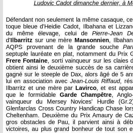
Ludovic Cadot dimanche dernier, à 
Défendant non seulement la même casaque, cell
toque bleue d'Heidie Cadot, Ilbahana et Lizza
du même élevage, celui de
Pierre-Jean D
d'
Ilbarritz
sur une mère
Mansonnien
, Ilbaha
AQPS provenant de la grande souche
Par
septuple lauréate en plat, notamment du Prix 
Frere Fontaine
, sorti vainqueur sur les claies 
obtient ainsi le deuxième succès de sa carrièr
gagné sur le steeple de Dax, alors âgé de 5 an
lui en association avec
Jean-Louis Riffaud
, ré
Ilbarritz et une mère par
Lavirco
, et est app
que le formidable
Garde Champêtre
, Anglo
vainqueur du Mersey Novices' Hurdle (Gr.2
Glenfarclas Cross Country Handicap Chase lors
Cheltenham. Deuxième du Prix Amaury de Caza
gros obstacles de Pau, il parvient ainsi à d
victoires, au plus grand bonheur de tout son 