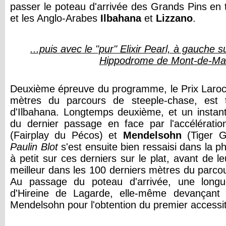
passer le poteau d'arrivée des Grands Pins en t
et les Anglo-Arabes
Ilbahana
et
Lizzano
.
...puis avec le "pur" Elixir Pearl, à gauche s
Hippodrome de Mont-de-Ma
Deuxième épreuve du programme, le Prix Laroch
mètres du parcours de steeple-chase, est t
d'Ilbahana. Longtemps deuxième, et un instant
du dernier passage en face par l'accélératio
(Fairplay du Pécos) et
Mendelsohn
(Tiger G
Paulin Blot
s'est ensuite bien ressaisi dans la ph
à petit sur ces derniers sur le plat, avant de l
meilleur dans les 100 derniers mètres du parcou
Au passage du poteau d'arrivée, une longu
d'Hireine de Lagarde, elle-même devançant 
Mendelsohn pour l'obtention du premier accessit