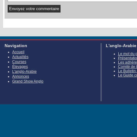
Navigation
L'anglo-Arabie
Accueil
Le mot du 
Actualités
Présentati
Courses
Les adhére
Élevages
Comité de 
Le Bulletin
L'anglo-Arabie
Le Guide c
Annonces
Grand Show Anglo