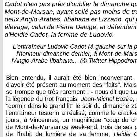
Cadot n'est pas près d'oublier le dimanche qu'
Mont-de-Marsan, ayant sellé pas moins de tr
deux Anglo-Arabes, Ilbahana et Lizzano, qu
élevage, celui de Pierre Delage, et défende
d'Heidie Cadot, la femme de Ludovic.
L'entraîneur Ludovic Cadot (à gauche sur la p
l'honneur dimanche dernier, à Mont-de-Mars
l'Anglo-Arabe Ilbahana... (© Twitter Hippodr
Bien entendu, il aurait été bien inconvenant,
d'avoir été présent au moment des "faits". Mais 
se trompe que très rarement ! - nous dit que
Lu
la légende du trot français,
Jean-Michel Bazire
,
"dormir dans le grand lit" le soir du dimanche 20 
l'entraîneur testerin a réalisé, comme le crack-e
jours, à Vincennes, un magnifique "coup du c
de Mont-de-Marsan ce week-end, trois de ses p
de l'habit de lumière de sa femme,
Heidie 