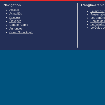
Navigation
L'anglo-Arabie
Accueil
Le mot du 
Actualités
Présentati
Courses
Les adhére
Élevages
Comité de 
Le Bulletin
L'anglo-Arabie
Le Guide c
Annonces
Grand Show Anglo