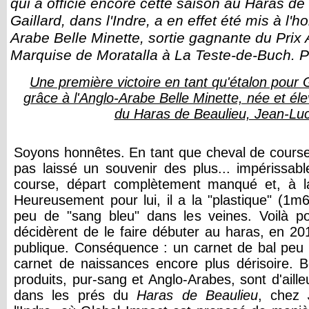
qui a officié encore cette saison au Haras d
Gaillard, dans l'Indre, a en effet été mis à l'
Arabe Belle Minette, sortie gagnante du Prix 
Marquise de Moratalla à La Teste-de-Buch. P
Une première victoire en tant qu'étalon pour
grâce à l'Anglo-Arabe Belle Minette, née et él
du Haras de Beaulieu, Jean-Luc
Soyons honnêtes. En tant que cheval de cours
pas laissé un souvenir des plus... impérissab
course, départ complètement manqué et, à la 
Heureusement pour lui, il a la "plastique" (1m6
peu de "sang bleu" dans les veines. Voilà po
décidèrent de le faire débuter au haras, en 2
publique. Conséquence : un carnet de bal peu f
carnet de naissances encore plus dérisoire.
produits, pur-sang et Anglo-Arabes, sont d'aille
dans les prés du
Haras de Beaulieu
, chez