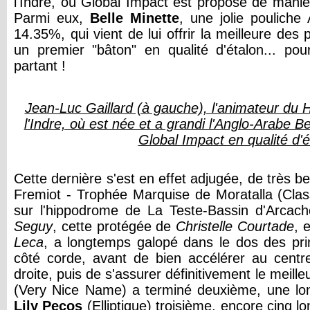
l'Indre, où Global Impact est proposé de maniè
Parmi eux,
Belle Minette
, une jolie poulich
14.35%, qui vient de lui offrir la meilleure des p
un premier "bâton" en qualité d'étalon... p
partant !
Jean-Luc Gaillard (à gauche), l'animateur du 
l'Indre, où est née et a grandi l'Anglo-Arabe Bel
Global Impact en qualité d'é
Cette dernière s'est en effet adjugée, de très bel
Fremiot - Trophée Marquise de Moratalla (Classi
sur l'hippodrome de La Teste-Bassin d'Arca
Seguy
, cette protégée de
Christelle Courtade
, 
Leca
, a longtemps galopé dans le dos des pri
côté corde, avant de bien accélérer au centre
droite, puis de s'assurer définitivement le meille
(Very Nice Name) a terminé deuxième, une lon
Lily Pecos
(Elliptique) troisième, encore cinq l