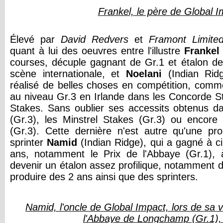
Frankel, le père de Global 
Élevé par
David Redvers
et
Framont Limite
quant à lui des oeuvres entre l'illustre
Franke
courses, décuple gagnant de Gr.1 et étalon de 
scène internationale, et
Noelani
(Indian Rid
réalisé de belles choses en compétition, comme 
au niveau Gr.3 en Irlande dans les Concorde S
Stakes. Sans oublier ses accessits obtenus d
(Gr.3), les Minstrel Stakes (Gr.3) ou encore
(Gr.3). Cette dernière n'est autre qu'une p
sprinter
Namid
(Indian Ridge), qui a gagné à c
ans, notamment le Prix de l'Abbaye (Gr.1),
devenir un étalon assez profilique, notamment da
produire des 2 ans ainsi que des sprinters.
Namid, l'oncle de Global Impact, lors de sa v
l'Abbaye de Longchamp (Gr.1),