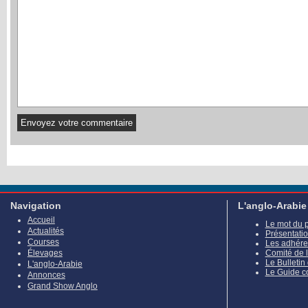
Navigation
L'anglo-Arabie
Accueil
Le mot du 
Actualités
Présentati
Courses
Les adhére
Élevages
Comité de 
Le Bulletin
L'anglo-Arabie
Le Guide c
Annonces
Grand Show Anglo