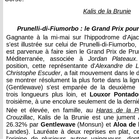
Kalis de la Brunie
Prunelli-di-Fiumorbo : le Grand Prix pour
Gagnante à la mi-mai sur l'hippodrome d'Aja
s'est illustrée sur celui de Prunelli-di-Fiumorbo, 
est parvenue à faire sien le Grand Prix de Prun
Méditerranée, associée à
Jordan Plateaux
position, cette représentante d'
Alexandre de L
Christophe Escuder
, a fait mouvement dans le d
se montrer résolument la plus forte dans la lign
(Gentlewave) s'est emparée de la deuxième 
trois longueurs plus loin, et
Louxor Pontado
troisième, à une encolure seulement de la derni
Née et élevée, en famille, au
Haras de la Pe
Crouzillac
, Kalis de la Brunie est une jument
26.32% par
Gentlewave
(Monsun) et
Aloa de 
Landes). Lauréate à deux reprises en plat, ce
l'origine de plusieurs autres vainqueurs, don