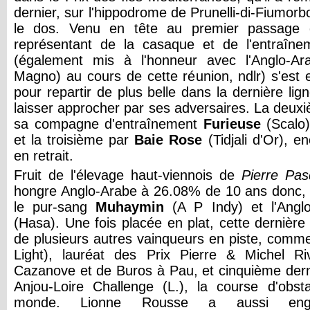
dernier, sur l'hippodrome de Prunelli-di-Fiumor
le dos. Venu en tête au premier passage d
représentant de la casaque et de l'entraîn
(également mis à l'honneur avec l'Anglo-A
Magno) au cours de cette réunion, ndlr) s'est 
pour repartir de plus belle dans la dernière lig
laisser approcher par ses adversaires. La deuxi
sa compagne d'entraînement
Furieuse
(Scalo)
et la troisième par
Baie Rose
(Tidjali d'Or), e
en retrait.
Fruit de l'élevage haut-viennois de
Pierre Pas
hongre Anglo-Arabe à 26.08% de 10 ans donc, 
le pur-sang
Muhaymin
(A P Indy) et l'Ang
(Hasa). Une fois placée en plat, cette dernière 
de plusieurs autres vainqueurs en piste, com
Light), lauréat des Prix Pierre & Michel R
Cazanove et de Buros à Pau, et cinquième der
Anjou-Loire Challenge (L.), la course d'obst
monde. Lionne Rousse a aussi en