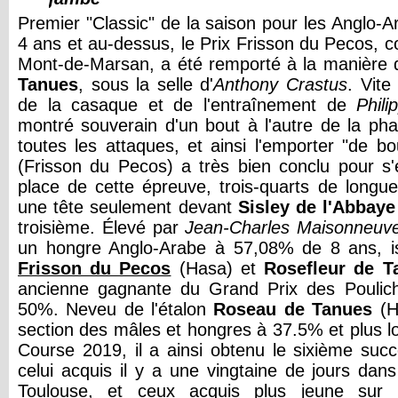
Premier "Classic" de la saison pour les Anglo-
4 ans et au-dessus, le Prix Frisson du Pecos, c
Mont-de-Marsan, a été remporté à la manière 
Tanues
, sous la selle d'
Anthony Crastus
. Vite
de la casaque et de l'entraînement de
Phil
montré souverain d'un bout à l'autre de la pha
toutes les attaques, et ainsi l'emporter "de b
(Frisson du Pecos) a très bien conclu pour s
place de cette épreuve, trois-quarts de longueu
une tête seulement devant
Sisley de l'Abbaye
troisième. Élevé par
Jean-Charles Maisonneuv
un hongre Anglo-Arabe à 57,08% de 8 ans, i
Frisson du Pecos
(Hasa) et
Rosefleur de T
ancienne gagnante du Grand Prix des Poulich
50%. Neveu de l'étalon
Roseau de Tanues
(H
section des mâles et hongres à 37.5% et plus 
Course 2019, il a ainsi obtenu le sixième succ
celui acquis il y a une vingtaine de jours dan
Toulouse, et ceux acquis plus jeune sur 