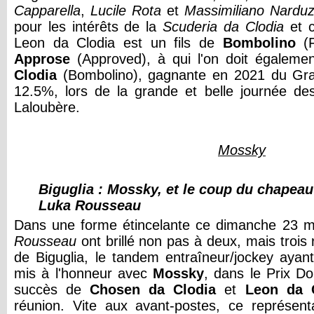
Capparella
,
Lucile Rota
et
Massimiliano Narduz
pour les intérêts de la
Scuderia da Clodia
et 
Leon da Clodia est un fils de
Bombolino
(
Approse
(Approved), à qui l'on doit égalem
Clodia
(Bombolino), gagnante en 2021 du Gra
12.5%, lors de la grande et belle journée des
Laloubère.
Mossky
Biguglia : Mossky, et le coup du chapeau 
Luka Rousseau
Dans une forme étincelante ce dimanche 23 
Rousseau
ont brillé non pas à deux, mais trois 
de Biguglia, le tandem entraîneur/jockey ayant
mis à l'honneur avec
Mossky
, dans le Prix D
succès de
Chosen da Clodia
et
Leon da 
réunion. Vite aux avant-postes, ce représen