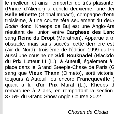
le meilleur, et ainsi l'emporter de très plaisan
(Prince d'Alienor) a conclu deuxième, une dem
Belle Minette
(Global Impact), compagne d'entr
troisième, à une courte tête seulement du de
Bodin
donc, Kheops de Buj est une Anglo-Ar
résultant de l'union entre
Carghese des Lan
sang
Reine du Dropt
(Marathon). Apparue à tro
obstacle, mais sans succès, cette dernière e
(Air du Nord), troisième de l'édition 1999 du Pri
aussi une cousine de
Sidi Bouknadel
(Blackdo
du Prix Lutteur III (L.), à Auteuil, également à
place dans le Grand Steeple-Chase de Paris (
sang que
Vieux Thann
(Olmeto), sorti victorie
toujours à Auteuil, ou encore
Francqueville
(
quant à lui d'un Prix Murat (L.), Kheops de
remarquée à 2 ans, en remportant la sectio
37.5% du Grand Show Anglo Course 2022.
Chosen da Clodia