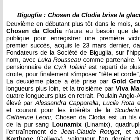
Biguglia : Chosen da Clodia brise la glac
Deuxième en débutant plus tôt dans le mois, su
Chosen da Clodia
n'aura eu besoin que de 
publique pour enregistrer une première vict
premier succès, acquis le 23 mars dernier, d
Fondateurs de la Société de Biguglia, sur l'
nom, avec
Luka Rousseau
comme partenaire. V
pensionnaire de
Cyril Tolaini
est reparti de plus
droite, pour finalement s'imposer "tête et corde",
La deuxième place a été prise par
Gold Gr
longueurs plus loin, et la troisième par
Viva Ma
quatre longueurs plus en retrait. Poulain Anglo
élevé par
Alessandra Capparella
,
Lucile Rota
e
et courant pour les intérêts de la
Scuderia
Catherine Leoni
, Chosen da Clodia est un fils
de la pur-sang
Lounamix
(Linamix), quadrupl
l'entraînement de
Jean-Claude Rouget
, et a
Karthage
(Galiway), vainqueur l'an dernier 