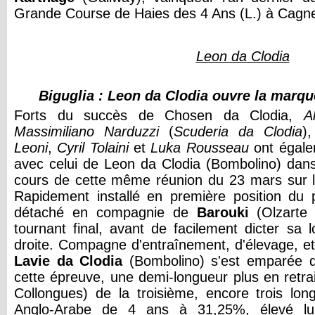
Grande Course de Haies des 4 Ans (L.) à Cagn
Leon da Clodia
Biguglia : Leon da Clodia ouvre la marqu
Forts du succès de Chosen da Clodia,
A
Massimiliano Narduzzi
(
Scuderia da Clodia
)
Leoni
,
Cyril Tolaini
et
Luka Rousseau
ont égale
avec celui de Leon da Clodia (Bombolino) dans
cours de cette même réunion du 23 mars sur l
Rapidement installé en première position du p
détaché en compagnie de
Barouki
(Olzarte
tournant final, avant de facilement dicter sa l
droite. Compagne d'entraînement, d'élevage, e
Lavie da Clodia
(Bombolino) s'est emparée d
cette épreuve, une demi-longueur plus en retrai
Collongues) de la troisième, encore trois long
Anglo-Arabe de 4 ans à 31,25%, élevé l