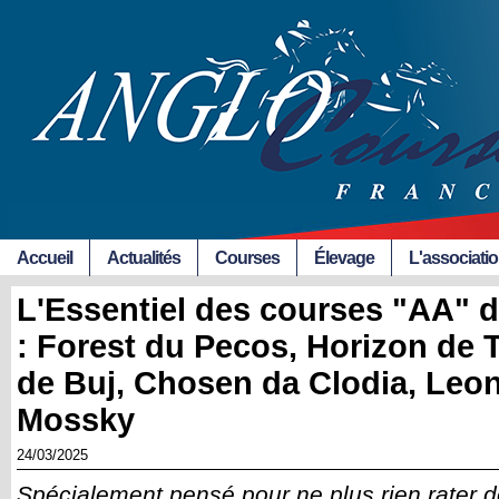
Accueil
Actualités
Courses
Élevage
L'associati
L'Essentiel des courses "AA" d
: Forest du Pecos, Horizon de
de Buj, Chosen da Clodia, Leon
Mossky
24/03/2025
Spécialement pensé pour ne plus rien rater 