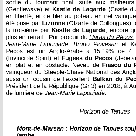
sortie du tournant final, suite aux malheu
(Gentlewave) et
Kastle de Lagarde
(Castle du
en liberté, et de filer au poteau en net vainq
été prise par
Lizonne
(Olzarte de Collongues), d
la troisième par
Kastle de Lagarde
, encore q
plus en retrait. Pur produit du
Haras du Pécos
,
Jean-Marie Lapoujade
,
Bruno Piovesan
et Ke
Pecos est un Anglo-Arabe à 15,19% de 4
(Invincible Spirit) et
Fugees du Pecos
(Jebela
en plat et en obstacle. Neveu de
Fiasco du 
vainqueur du Steeple-Chase National des Anglo-
aussi un cousin de l'excellent
Balkan du Pe
Président de la République (Gr.3) en 2018, à Au
de lumière de
Jean-Marie Lapoujade
.
Horizon de Tanues
Mont-de-Marsan : Horizon de Tanues touj
jambe