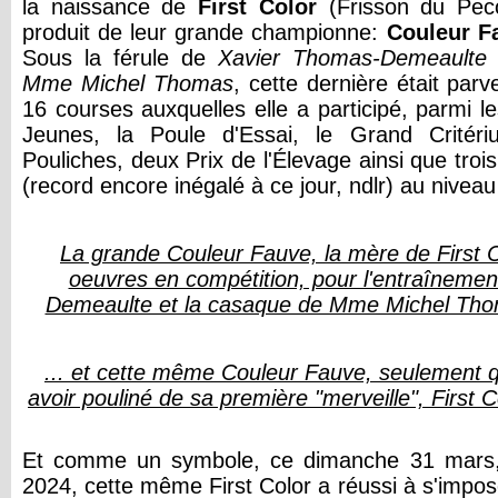
la naissance de
First
Color
(Frisson du Peco
produit de leur grande championne:
Couleur
F
Sous la férule de
Xavier
Thomas-
Demeaulte
e
Mme
Michel
Thomas
, cette dernière était pa
16 courses auxquelles elle a participé, parmi le
Jeunes, la Poule d'Essai, le Grand Critér
Pouliches, deux Prix de l'Élevage ainsi que tro
(record encore inégalé à ce jour, ndlr) au niveau 
La grande Couleur Fauve, la mère de First C
oeuvres en compétition, pour l'entraîneme
Demeaulte et la casaque de Mme Michel Thom
... et cette même Couleur Fauve, seulement q
avoir pouliné de sa première "merveille", First 
Et comme un symbole, ce dimanche 31 mars, 
2024, cette même First Color a réussi à s'impos