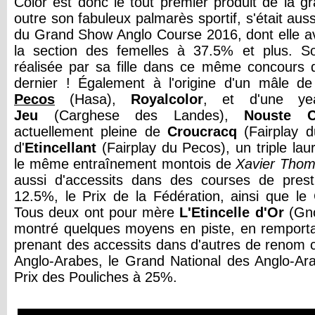
Color est donc le tout premier produit de la g
outre son fabuleux palmarès sportif, s'était auss
du Grand Show Anglo Course 2016, dont elle a
la section des femelles à 37.5% et plus. S
réalisée par sa fille dans ce même concours d
dernier ! Également à l'origine d'un mâle 
Pecos
(Hasa),
Royalcolor
, et d'une ye
Jeu
(Carghese des Landes),
Nouste
C
actuellement pleine de
Croucracq
(Fairplay d
d'
Etincellant
(Fairplay du Pecos), un triple lau
le même entraînement montois de
Xavier
Thom
aussi d'accessits dans des courses de pre
12.5%, le Prix de la Fédération, ainsi que le C
Tous deux ont pour mère
L'Etincelle
d'Or
(Gno
montré quelques moyens en piste, en remporta
prenant des accessits dans d'autres de renom
Anglo-Arabes, le Grand National des Anglo-Ar
Prix des Pouliches à 25%.