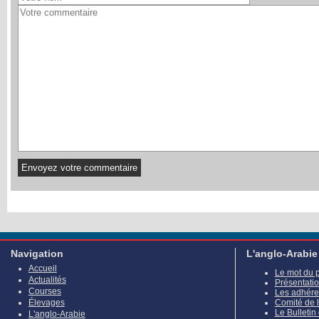
Navigation
L'anglo-Arabie
Accueil
Le mot du 
Actualités
Présentati
Courses
Les adhére
Élevages
Comité de 
Le Bulletin
L'anglo-Arabie