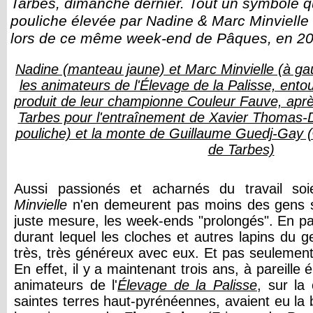
Tarbes, dimanche dernier. Tout un symbole q
pouliche élevée par Nadine & Marc Minvielle 
lors de ce même week-end de Pâques, en 20
Nadine (manteau jaune) et Marc Minvielle (à ga
les animateurs de l'Élevage de la Palisse, entou
produit de leur championne Couleur Fauve, aprè
Tarbes pour l'entraînement de Xavier Thomas-D
pouliche) et la monte de Guillaume Guedj-Gay
de Tarbes)
Aussi passionés et acharnés du travail soie
Minvielle
n'en demeurent pas moins des gens sa
juste mesure, les week-ends "prolongés". En par
durant lequel les cloches et autres lapins du 
très, très généreux avec eux. Et pas seulement
En effet, il y a maintenant trois ans, à pareill
animateurs de l'
Élevage de la Palisse
, sur la
saintes terres haut-pyrénéennes, avaient eu la b