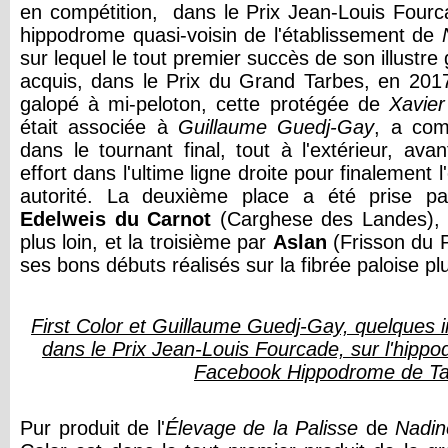
en compétition, dans le Prix Jean-Louis Fourc
hippodrome quasi-voisin de l'établissement de
sur lequel le tout premier succès de son illustre g
acquis, dans le Prix du Grand Tarbes, en 201
galopé à mi-peloton, cette protégée de
Xavie
était associée à
Guillaume
Guedj
-
Gay
, a co
dans le tournant final, tout à l'extérieur, av
effort dans l'ultime ligne droite pour finalement 
autorité. La deuxième place a été prise pa
Edelweis
du
Carnot
(Carghese des Landes), t
plus loin, et la troisième par
Aslan
(Frisson du P
ses bons débuts réalisés sur la fibrée paloise p
First Color et Guillaume Guedj-Gay, quelques i
dans le Prix Jean-Louis Fourcade, sur l'hipp
Facebook Hippodrome de Ta
Pur produit de l'
Élevage
de
la
Palisse
de
Nadin