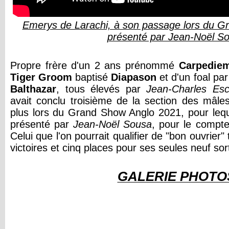
Emerys de Larachi, à son passage lors du G
présenté par Jean-Noël S
Propre frère d'un 2 ans prénommé
Carpedie
Tiger Groom
baptisé
Diapason
et d'un foal par
Balthazar
, tous élevés par
Jean-Charles Esc
avait conclu troisième de la section des mâl
plus lors du Grand Show Anglo 2021, pour leque
présenté par
Jean-Noël Sousa
, pour le compt
Celui que l'on pourrait qualifier de "bon ouvrier"
victoires et cinq places pour ses seules neuf sort
GALERIE PHOTO