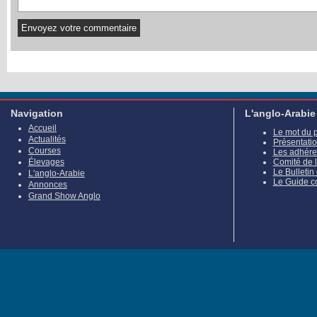
Navigation
L'anglo-Arabie
Accueil
Le mot du 
Actualités
Présentati
Courses
Les adhére
Élevages
Comité de 
Le Bulletin
L'anglo-Arabie
Le Guide c
Annonces
Grand Show Anglo