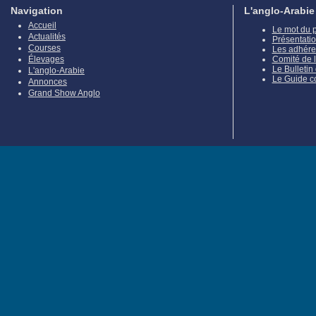
Navigation
L'anglo-Arabie
Accueil
Le mot du 
Actualités
Présentati
Courses
Les adhére
Élevages
Comité de 
Le Bulletin
L'anglo-Arabie
Le Guide c
Annonces
Grand Show Anglo