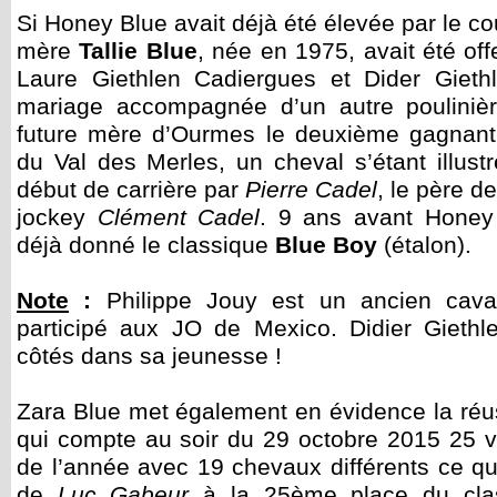
Si Honey Blue avait déjà été élevée par le co
mère
Tallie Blue
, née en 1975, avait été off
Laure Giethlen Cadiergues et Dider Gie
mariage accompagnée d’un autre pouliniè
future mère d’Ourmes le deuxième gagnant
du Val des Merles, un cheval s’étant illust
début de carrière par
Pierre Cadel
, le père d
jockey
Clément Cadel
. 9 ans avant Honey 
déjà donné le classique
Blue Boy
(étalon).
Note
:
Philippe Jouy est un ancien cavali
participé aux JO de Mexico. Didier Giethle
côtés dans sa jeunesse !
Zara Blue met également en évidence la réus
qui compte au soir du 29 octobre 2015 25 vi
de l’année avec 19 chevaux différents ce qu
de
Luc Gabeur
à la 25ème place du clas