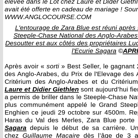
élevée dans le Lot chez Laure et Dider Giet
avait été offerte en cadeau de mariage ! Sou
WWW.ANGLOCOURSE.COM
L'entourage de Zara Blue est réuni après
Steeple-Chase National des Anglo-Arabes 
Desoutter est aux côtés des propriétaires Lu
l'Ecurie Sagara
©
APR
Après avoir «
sorti
» Best Seller, le gagnant
des Anglo-Arabes, du Prix de l'Elevage des
Critérium des Anglo-Arabes et du Critéri
Laure et Didier Giethlen
sont aujourd’hui fi
a permis de briller dans le Steeple-Chase N
plus communément appelé le Grand Steepl
Enghien ce jeudi 29 octobre sur 4500m. Re
Haras du Val des Merles, Zara Blue porte 
Sagara
depuis le début de sa carrière. U
chez
Guillaume Macaire
dès l’âge de 3 a