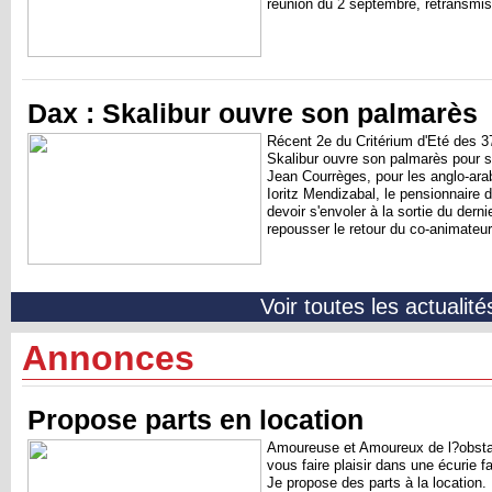
réunion du 2 septembre, retransmis
Dax : Skalibur ouvre son palmarès
Récent 2e du Critérium d'Eté des 3
Skalibur ouvre son palmarès pour s
Jean Courrèges, pour les anglo-ara
Ioritz Mendizabal, le pensionnaire 
devoir s'envoler à la sortie du derni
repousser le retour du co-animateur 
Bosardo signe ici le jumelé gagnant.
de Skalibur de Larachi, double gag
cousine de la championne Zanetta.
Voir toutes les actualité
Annonces
Propose parts en location
Amoureuse et Amoureux de l?obsta
vous faire plaisir dans une écurie fa
Je propose des parts à la location