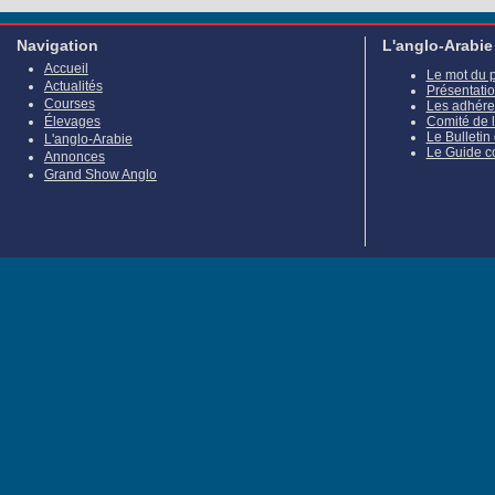
Navigation
L'anglo-Arabie
Accueil
Le mot du 
Actualités
Présentati
Courses
Les adhére
Élevages
Comité de 
Le Bulletin
L'anglo-Arabie
Le Guide c
Annonces
Grand Show Anglo