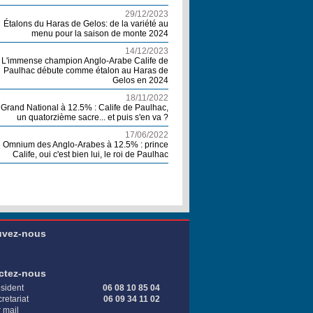
29/12/2023
Étalons du Haras de Gelos: de la variété au
menu pour la saison de monte 2024
14/12/2023
L'immense champion Anglo-Arabe Calife de
Paulhac débute comme étalon au Haras de
Gelos en 2024
18/11/2022
Grand National à 12.5% : Calife de Paulhac,
un quatorzième sacre... et puis s'en va ?
17/06/2022
Omnium des Anglo-Arabes à 12.5% : prince
Calife, oui c'est bien lui, le roi de Paulhac
uvez-nous
ctez-nous
sident
06 08 10 85 04
retariat
06 09 34 11 02
 mail