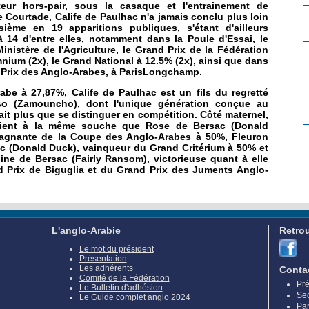
teur hors-pair, sous la casaque et l'entrainement de
le Courtade, Calife de Paulhac n'a jamais conclu plus loin
sième en 19 apparitions publiques, s'étant d'ailleurs
 14 d'entre elles, notamment dans la Poule d'Essai, le
Ministère de l'Agriculture, le Grand Prix de la Fédération
mnium (2x), le Grand National à 12.5% (2x), ainsi que dans
 Prix des Anglo-Arabes, à ParisLongchamp.
abe à 27,87%, Calife de Paulhac est un fils du regretté
so (Zamouncho), dont l'unique génération conçue au
fait plus que se distinguer en compétition. Côté maternel,
rtient à la même souche que Rose de Bersac (Donald
gagnante de la Coupe des Anglo-Arabes à 50%, Fleuron
c (Donald Duck), vainqueur du Grand Critérium à 50% et
line de Bersac (Fairly Ransom), victorieuse quant à elle
 Prix de Biguglia et du Grand Prix des Juments Anglo-
L'anglo-Arabie
Retro
Le mot du président
Présentation
Les adhérents
Conta
Comité de la Fédération
Pré
Le Bulletin d'adhésion
Sec
Le Guide complet anglo 2024
Par