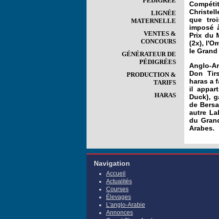
PÉDIGRÉE
Compéti
Christel
LIGNÉE
que troi
MATERNELLE
imposé à
VENTES &
Prix du 
CONCOURS
(2x), l'O
le Grand
GÉNÉRATEUR DE
PÉDIGRÉES
Anglo-Ar
Don Tir
PRODUCTION &
haras a 
TARIFS
il appa
HARAS
Duck), 
de Bersa
autre La
du Grand
Arabes.
Navigation
Accueil
Actualités
Courses
Élevages
L'anglo-Arabie
Annonces