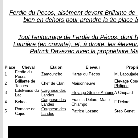
Ferdie du Pecos, aisément devant Brillante de T
bien en dehors pour prendre la 2e place 
Tout l'entourage de Ferdie du Pécos, dont l'
Laurière (en cravate), et, à droite, les éleve
Patrick Davezac avec la propriétaire M
Place
Cheval
Etalon
Eleveur
Propri
Ferdie du
1
Zamouncho
Haras du Pécos
M. Lapoujad
Pecos
Brillante de
Elevage Coud
2
Chef de Clan
Maisonneuve
Tanues
Philippe
Edelweiss du
Carghese des
3
Elevage Steiner Antoine
A Chopard
Lac
Landes
Carghese des
Francis Delord, Marie
4
Bekaa
F Delord
Landes
Chiampo
Romane de
Carghese des
5
Patrice Lozano
Step Genet
Cajus
Landes