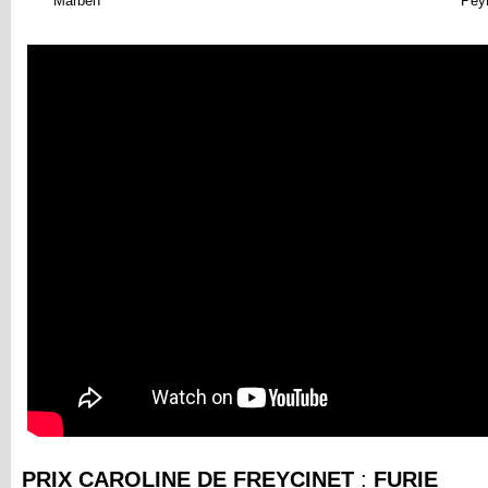
Marben
Pey
PRIX CAROLINE DE FREYCINET
:
FURIE