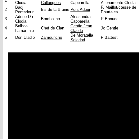
1
Clodia
Collongues
Capparella
Allenamento Clodia
Badj
F. Maillot/ctesse de
2
Iris de la Brunie
Pont Adour
Pontadour
Pourtales
Adone Da
Alessandra
3
Bombolino
R Bonucci
Clodia
Capparella
Balboa
Gentie Jean
4
Chef de Clan
Jc Gentie
Lamartinie
Claude
De Moratalla
5
Don Eladio
Zamouncho
F Battesti
Soledad