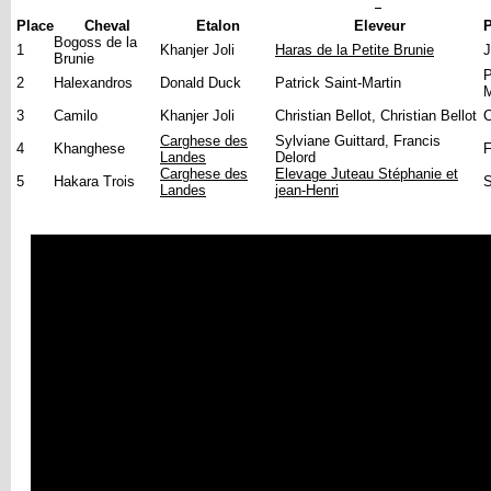
Place
Cheval
Etalon
Eleveur
P
Bogoss de la
1
Khanjer Joli
Haras de la Petite Brunie
J
Brunie
P
2
Halexandros
Donald Duck
Patrick Saint-Martin
M
3
Camilo
Khanjer Joli
Christian Bellot, Christian Bellot
C
Carghese des
Sylviane Guittard, Francis
4
Khanghese
F
Landes
Delord
Carghese des
Elevage Juteau Stéphanie et
5
Hakara Trois
S
Landes
jean-Henri