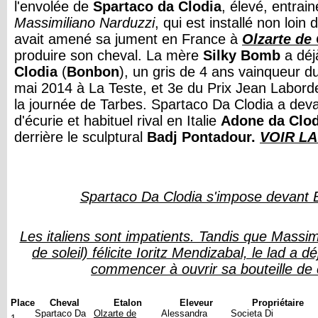
l'envolée de
Spartaco da Clodia
, élevé, entrai
Massimiliano Narduzzi
, qui est installé non loi
avait amené sa jument en France à
Olzarte de
produire son cheval. La mère
Silky Bomb
a déj
Clodia
(
Bonbon
), un gris de 4 ans vainqueur d
mai 2014 à La Teste, et 3e du Prix Jean Labord
la journée de Tarbes. Spartaco Da Clodia a d
d'écurie et habituel rival en Italie
Adone da Clod
derrière le sculptural
Badj Pontadour.
VOIR L
Spartaco Da Clodia s'impose devant 
Les italiens sont impatients. Tandis que Massim
de soleil) félicite Ioritz Mendizabal, le lad a d
commencer à ouvrir sa bouteille d
Place
Cheval
Etalon
Eleveur
Propriétaire
Spartaco Da
Olzarte de
Alessandra
Societa Di