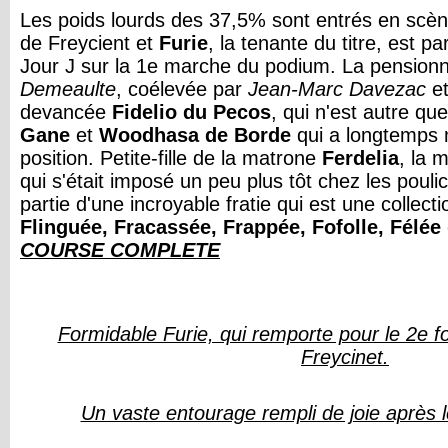
Les poids lourds des 37,5% sont entrés en scèn
de Freycient et
Furie
, la tenante du titre, est 
Jour J sur la 1e marche du podium. La pension
Demeaulte
, coélevée par
Jean-Marc Davezac
e
devancée
Fidelio du Pecos
, qui n'est autre qu
Gane
et
Woodhasa de Borde
qui a longtemps 
position. Petite-fille de la matrone
Ferdelia
, la 
qui s'était imposé un peu plus tôt chez les poulic
partie d'une incroyable fratie qui est une collect
Flinguée, Fracassée, Frappée, Fofolle, Félée
COURSE COMPLETE
Formidable Furie, qui remporte pour le 2e fo
Freycinet.
Un vaste entourage rempli de joie après 