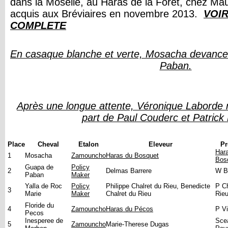
dans la Moselle, au Haras de la Forêt, chez Maur
acquis aux Bréviaires en novembre 2013.
VOI
COMPLETE
En casaque blanche et verte, Mosacha devance
Paban.
Après une longue attente, Véronique Laborde r
part de Paul Couderc et Patrick
Place
Cheval
Etalon
Eleveur
Pr
Har
1
Mosacha
Zamouncho
Haras du Bosquet
Bos
Guapa de
Policy
2
Delmas Barrere
W B
Paban
Maker
Yalla de Roc
Policy
Philippe Chalret du Rieu, Benedicte
P Ch
3
Marie
Maker
Chalret du Rieu
Rie
Floride du
4
Zamouncho
Haras du Pécos
P Vi
Pecos
Inesperee de
Sce
5
Zamouncho
Marie-Therese Dugas