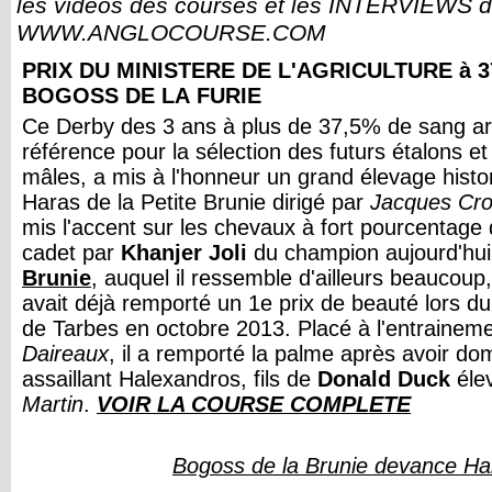
les vidéos des courses et les INTERVIEWS de
WWW.ANGLOCOURSE.COM
PRIX DU MINISTERE DE L'AGRICULTURE à 3
BOGOSS DE LA FURIE
Ce Derby des 3 ans à plus de 37,5% de sang ar
référence pour la sélection des futurs étalons e
mâles, a mis à l'honneur un grand élevage hist
Haras de la Petite Brunie dirigé par
Jacques Crou
mis l'accent sur les chevaux à fort pourcentage
cadet par
Khanjer Joli
du champion aujourd'hui
Brunie
, auquel il ressemble d'ailleurs beaucoup
avait déjà remporté un 1e prix de beauté lors du
de Tarbes en octobre 2013. Placé à l'entrainem
Daireaux
, il a remporté la palme après avoir dom
assaillant Halexandros, fils de
Donald Duck
éle
Martin
.
VOIR LA COURSE COMPLETE
Bogoss de la Brunie devance Ha