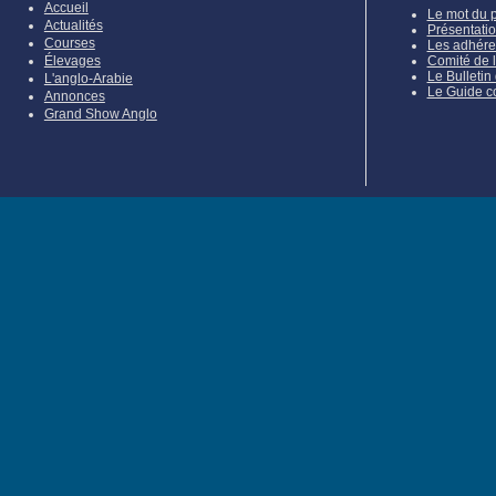
Accueil
Le mot du 
Actualités
Présentati
Courses
Les adhére
Élevages
Comité de 
Le Bulletin
L'anglo-Arabie
Le Guide c
Annonces
Grand Show Anglo