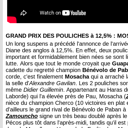
GRAND PRIX DES POULICHES à 12,5% : M
Un long suspens a précédé l'annonce de l'arrivée 
Diane des anglos à 12,5%. En effet, deux pouli
important et formidablement bien nées se sont l
lutte. Alors que tout le monde croyait que
Guapa
cadette du regretté champion
Bénévolo de Pa
corde, c'est finalement
Mosacha
qui a arraché l
la selle d'
Alexandre Gavilan
. Les 2 pouliches son
même
Didier Guillemin
. Appartenant au Haras 
Laborde) qui l'a élevée près de Pau, Mosacha (
nièce du champion Cherco (10 victoires en plat et
d'ailleurs le grand rival de Bénévolo de Paban à
Zamouncho
signe un très beau doublé après le
Pécos plus tôt dans l'après-midi, tandis qu'il est 