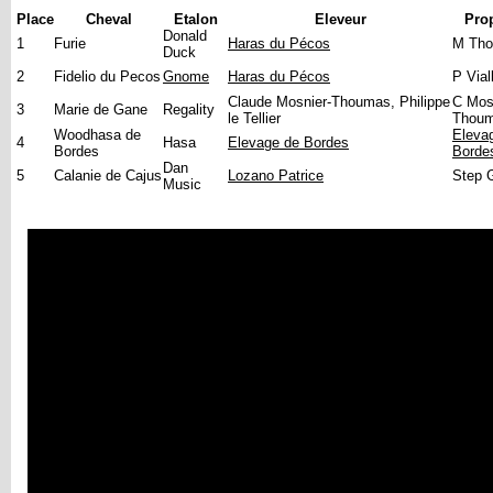
Place
Cheval
Etalon
Eleveur
Prop
Donald
1
Furie
Haras du Pécos
M Th
Duck
2
Fidelio du Pecos
Gnome
Haras du Pécos
P Vial
Claude Mosnier-Thoumas, Philippe
C Mos
3
Marie de Gane
Regality
le Tellier
Thou
Woodhasa de
Eleva
4
Hasa
Elevage de Bordes
Bordes
Borde
Dan
5
Calanie de Cajus
Lozano Patrice
Step 
Music