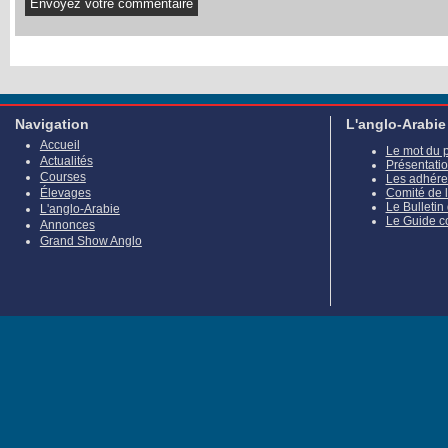
Navigation
L'anglo-Arabie
Accueil
Le mot du 
Actualités
Présentati
Courses
Les adhére
Élevages
Comité de 
Le Bulletin
L'anglo-Arabie
Le Guide c
Annonces
Grand Show Anglo