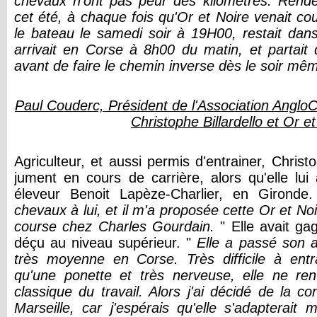
chevaux n'ont pas peur des kilomètres. Rend
cet été, à chaque fois qu'Or et Noire venait cou
le bateau le samedi soir à 19H00, restait dans
arrivait en Corse à 8h00 du matin, et partait
avant de faire le chemin inverse dès le soir mê
Paul Couderc, Président de l'Association AngloCo
Christophe Billardello et Or et
Agriculteur, et aussi permis d'entrainer, Chris
jument en cours de carrière, alors qu'elle lu
éleveur Benoit Lapèze-Charlier, en Gironde
chevaux à lui, et il m'a proposée cette Or et No
course chez Charles Gourdain.
" Elle avait ga
déçu au niveau supérieur. "
Elle a passé son 
très moyenne en Corse. Très difficile à entr
qu'une ponette et très nerveuse, elle ne rent
classique du travail. Alors j'ai décidé de la 
Marseille, car j'espérais qu'elle s'adapterait