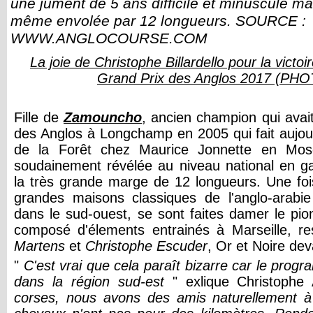
une jument de 5 ans difficile et minuscule mai
même envolée par 12 longueurs. SOURCE :
WWW.ANGLOCOURSE.COM
La joie de Christophe Billardello pour la victoi
Grand Prix des Anglos 2017 (PH
Fille de
Zamouncho
, ancien champion qui avai
des Anglos à Longchamp en 2005 qui fait aujou
de la Forêt chez Maurice Jonnette en Mos
soudainement révélée au niveau national en g
la très grande marge de 12 longueurs. Une foi
grandes maisons classiques de l'anglo-arabie
dans le sud-ouest, se sont faites damer le pio
composé d'élements entrainés à Marseille, r
Martens
et
Christophe Escuder
, Or et Noire de
"
C'est vrai que cela paraît bizarre car le prog
dans la région sud-est
" exlique Christophe
corses, nous avons des amis naturellement à 