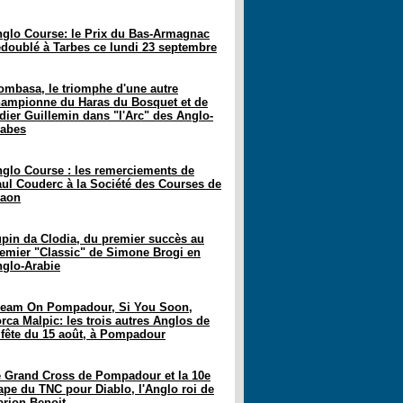
glo Course: le Prix du Bas-Armagnac
doublé à Tarbes ce lundi 23 septembre
mbasa, le triomphe d'une autre
ampionne du Haras du Bosquet et de
dier Guillemin dans "l'Arc" des Anglo-
rabes
glo Course : les remerciements de
ul Couderc à la Société des Courses de
raon
pin da Clodia, du premier succès au
emier "Classic" de Simone Brogi en
glo-Arabie
ream On Pompadour, Si You Soon,
rca Malpic: les trois autres Anglos de
 fête du 15 août, à Pompadour
 Grand Cross de Pompadour et la 10e
ape du TNC pour Diablo, l'Anglo roi de
rion Benoit