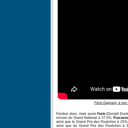
Paris Gagnant, à so
Fendue donc, mais aussi
Furie
(Donald Duck)
encore du Grand National à 37.5%,
Fracass
ainsi que le Grand Prix des Pouliches à 25%
ainsi que du Grand Prix des Pouliches à