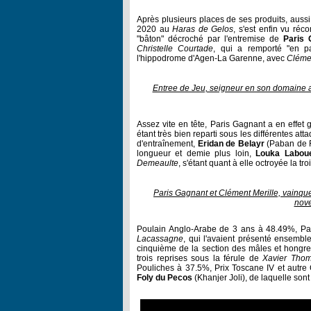
Après plusieurs places de ses produits, aussi
2020 au
Haras de Gelos
, s'est enfin vu ré
"bâton" décroché par l'entremise de
Paris 
Christelle Courtade
, qui a remporté "en p
l'hippodrome d'Agen-La Garenne, avec
Clémen
Entree de Jeu, seigneur en son domaine a
Assez vite en tête, Paris Gagnant a en effet 
étant très bien reparti sous les différentes at
d'entraînement,
Eridan de Belayr
(Paban de F
longueur et demie plus loin,
Louka Laboue
Demeaulte
, s'étant quant à elle octroyée la t
Paris Gagnant et Clément Merille, vainque
nov
Poulain Anglo-Arabe de 3 ans à 48.49%, Pa
Lacassagne
, qui l'avaient présenté ensembl
cinquième de la section des mâles et hongr
trois reprises sous la férule de
Xavier Tho
Pouliches à 37.5%, Prix Toscane IV et autre 
Foly du Pecos
(Khanjer Joli), de laquelle son