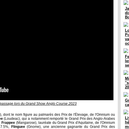
Ja
di
B
Lo
Po
va
oc
F
le
se
Mi
"s
20
Gr
n passage lors du Grand Show Anglo Course 2023
ca
, dont le nom figure au palmarès des Prix de l'Élevage, de l'Omnium ou
Li
ee
(Loudeac), qui a notamment remporté le Grand Prix des Anglo-Arabes
hé
,
Frappee
(Mangarose), lauréate du Grand Prix d'Aquitaine, de l'Omnium
m
 37.5%,
Flinguee
(Gnome), une ancienne gagnante du Grand Prix des