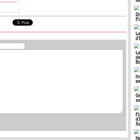
Di
Pi
Le
d'
Le
de
B
In
pa
Gr
so
Fl
d'
X
Ha