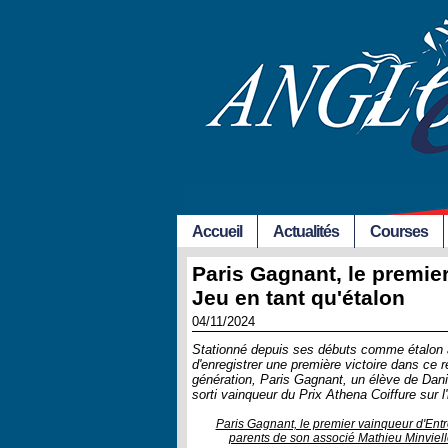
Accueil
Actualités
Courses
Paris Gagnant, le premie
Jeu en tant qu'étalon
04/11/2024
Stationné depuis ses débuts comme étalon au
d'enregistrer une première victoire dans ce 
génération, Paris Gagnant, un élève de Dani
sorti vainqueur du Prix Athena Coiffure sur
Paris Gagnant, le premier vainqueur d'Entr
parents de son associé Mathieu Minviel