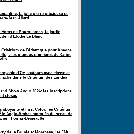
amantine, la jolie pierre précieuse de
erre-Jean Allard
 Haras de Pourquarens, le jardin
Eden d'Elodie Le Blanc
 Critérium de l'Atlantique pour Kheops
 Buj : les grandes premières de Karine
odin
croyable d'Oc, toujours avec classe et
nache dans le Critérium des Landes
and Show Anglo 2024: les inscriptions
nt closes
amboyante et First Color: les Critérium
Été Anglo-Arabes marqués du sceau de
avier Thomas-Demeaulte
rry de la Brunie et Mombasa, les "Mr.