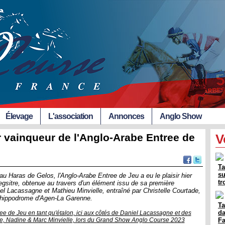
Élevage
L'association
Annonces
Anglo Show
r vainqueur de l'Anglo-Arabe Entree de
V
Ta
su
 Haras de Gelos, l'Anglo-Arabe Entree de Jeu a eu le plaisir hier
tr
regsitre, obtenue au travers d'un élément issu de sa première
el Lacassagne et Mathieu Minvielle, entraîné par Christelle Courtade,
 l'hippodrome d'Agen-La Garenne.
Ta
da
ee de Jeu en tant qu'étalon, ici aux côtés de Daniel Lacassagne et des
le, Nadine & Marc Minvielle, lors du Grand Show Anglo Course 2023
F