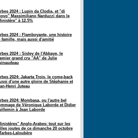
rbes 2024 : Lupin da Clodia, et "di
ovo" Massimiliano Narduzzi dans le
inistère" à 12.5%
rbes 2024 : Flamboyante, une histoire
 famille, mais aussi d'amitié
rbes 2024 : Sisley de l'Abbaye, le
emier grand cru "AA" de Julie
uinaudeau
rbes 2024: Jakarta Trois, le come-back
ussi d'une autre gloire de Stéphanie et
an-Henri Juteau
rbes 2024: Mombasa, ou l'autre bel
mmage de Véronique Laborde et Didier
illemin à Jean Laborde
inistères" Anglo-Arabes: tout sur les
lles joutes de ce dimanche 20 octobre
Tarbes-Laloubère