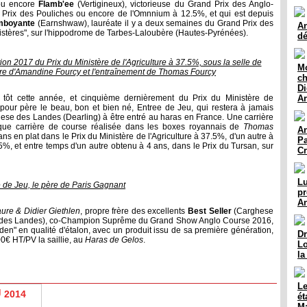
 ou encore
Flamb'ee
(Vertigineux), victorieuse du Grand Prix des Anglo-
Prix des Pouliches ou encore de l'Omnnium à 12.5%, et qui est depuis
mboyante
(Earnshwaw), lauréate il y a deux semaines du Grand Prix des
An
istères", sur l'hippodrome de Tarbes-Laloubère (Hautes-Pyrénées).
dé
ion 2017 du Prix du Ministère de l'Agriculture à 37.5%, sous la selle de
Mo
ère d'Amandine Fourcy et l'entraînement de Thomas Fourcy
ch
Di
s tôt cette année, et cinquième dernièrement du Prix du Ministère de
A
pour père le beau, bon et bien né, Entree de Jeu, qui restera à jamais
se des Landes (Dearling) à être entré au haras en France. Une carrière
ique carrière de course réalisée dans les boxes royannais de
Thomas
An
s en plat dans le Prix du Ministère de l'Agriculture à 37.5%, d'un autre à
Pa
, et entre temps d'un autre obtenu à 4 ans, dans le Prix du Tursan, sur
C
Lu
 de Jeu, le père de Paris Gagnant
pr
An
ure & Didier Giethlen
, propre frère des excellents
Best Seller
(Carghese
des Landes), co-Champion Suprême du Grand Show Anglo Course 2016,
iden" en qualité d'étalon, avec un produit issu de sa première génération,
D
00€ HT/PV la saillie, au
Haras de Gelos
.
Lo
la
Le
U
2014
ét
Ma