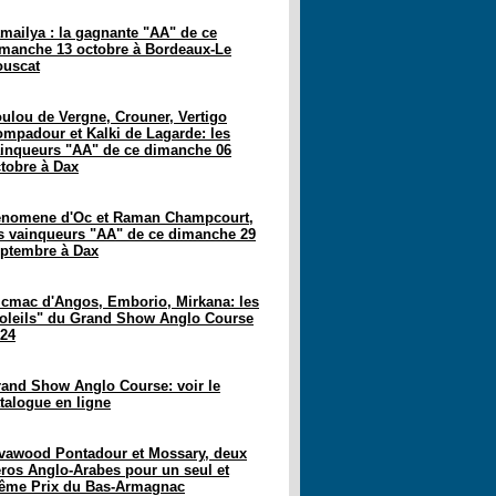
mailya : la gagnante "AA" de ce
manche 13 octobre à Bordeaux-Le
ouscat
ulou de Vergne, Crouner, Vertigo
mpadour et Kalki de Lagarde: les
inqueurs "AA" de ce dimanche 06
tobre à Dax
enomene d'Oc et Raman Champcourt,
s vainqueurs "AA" de ce dimanche 29
ptembre à Dax
cmac d'Angos, Emborio, Mirkana: les
oleils" du Grand Show Anglo Course
24
and Show Anglo Course: voir le
talogue en ligne
vawood Pontadour et Mossary, deux
ros Anglo-Arabes pour un seul et
ême Prix du Bas-Armagnac