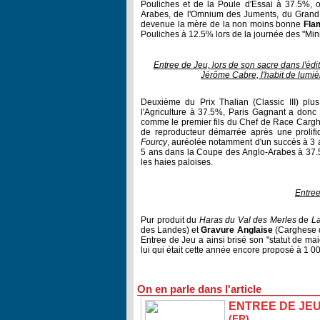
Pouliches et de la Poule d'Essai à 37.5%,
Arabes, de l'Omnium des Juments, du Grand 
devenue la mère de la non moins bonne
Fla
Pouliches à 12.5% lors de la journée des "Min
Entree de Jeu, lors de son sacre dans l'édit
Jérôme Cabre, l'habit de lumi
Deuxième du Prix Thalian (Classic III) plu
l'Agriculture à 37.5%, Paris Gagnant a donc 
comme le premier fils du Chef de Race Carghe
de reproducteur démarrée après une prolif
Fourcy
, auréolée notamment d'un succès à 3 an
5 ans dans la Coupe des Anglo-Arabes à 37.5%
les haies paloises.
Entree
Pur produit du
Haras du Val des Merles
de
La
des Landes) et
Gravure Anglaise
(Carghese 
Entree de Jeu a ainsi brisé son "statut de ma
lui qui était cette année encore proposé à 1 0
On en parle dans l'article
ENTREE DE JE
(FR)