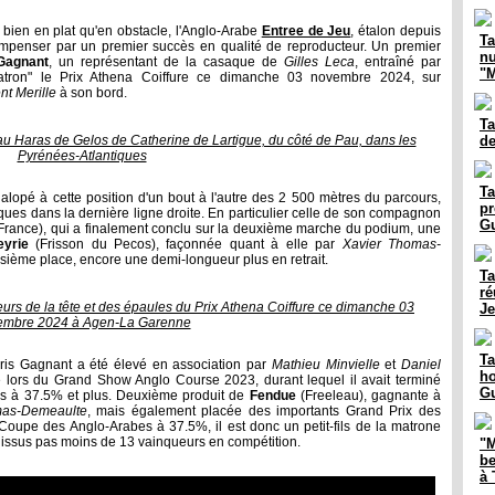
 bien en plat qu'en obstacle, l'Anglo-Arabe
Entree de Jeu
, étalon depuis
Ta
compenser par un premier succès en qualité de reproducteur. Un premier
nu
Gagnant
, un représentant de la casaque de
Gilles Leca
, entraîné par
"M
atron" le Prix Athena Coiffure ce dimanche 03 novembre 2024, sur
t Merille
à son bord.
Ta
u Haras de Gelos de Catherine de Lartigue, du côté de Pau, dans les
de
Pyrénées-Atlantiques
Ta
galopé à cette position d'un bout à l'autre des 2 500 mètres du parcours,
pr
taques dans la dernière ligne droite. En particulier celle de son compagnon
G
rance), qui a finalement conclu sur la deuxième marche du podium, une
yrie
(Frisson du Pecos), façonnée quant à elle par
Xavier Thomas-
roisième place, encore une demi-longueur plus en retrait.
Ta
ré
urs de la tête et des épaules du Prix Athena Coiffure ce dimanche 03
Je
embre 2024 à Agen-La Garenne
Ta
ris Gagnant a été élevé en association par
Mathieu Minvielle
et
Daniel
ho
e lors du Grand Show Anglo Course 2023, durant lequel il avait terminé
Gu
es à 37.5% et plus. Deuxième produit de
Fendue
(Freeleau), gagnante à
mas-Demeaulte
, mais également placée des importants Grand Prix des
Coupe des Anglo-Arabes à 37.5%, il est donc un petit-fils de la matrone
t issus pas moins de 13 vainqueurs en compétition.
"M
be
à 