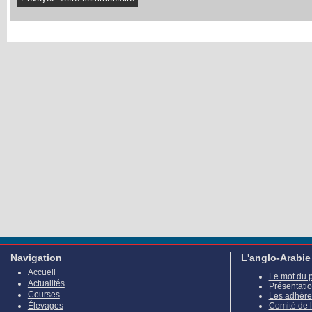
Navigation
L'anglo-Arabie
Accueil
Le mot du 
Actualités
Présentati
Courses
Les adhére
Élevages
Comité de 