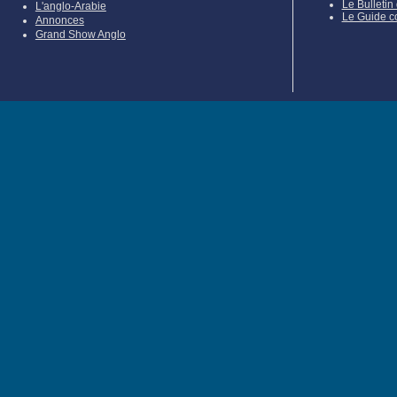
Le Bulletin
L'anglo-Arabie
Le Guide c
Annonces
Grand Show Anglo