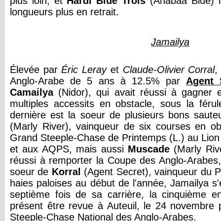
plus loin, et
Hardi Blue Trois
(Anabaa Blue) l
longueurs plus en retrait.
Jamailya
Élevée par
Éric Leray
et
Claude-Olivier Corral
,
Anglo-Arabe de 5 ans à 12.5% par
Agent 
Camailya
(Nidor), qui avait réussi à gagner 
multiples accessits en obstacle, sous la fér
dernière est la soeur de plusieurs bons sau
(Marly River), vainqueur de six courses en obs
Grand Steeple-Chase de Printemps (L.) au Lion 
et aux AQPS, mais aussi
Muscade
(Marly Riv
réussi à remporter la Coupe des Anglo-Arabes
soeur de
Korral
(Agent Secret), vainqueur du Pr
haies paloises au début de l'année, Jamailya s'
septième fois de sa carrière, la cinquième en
présent être revue à Auteuil, le 24 novembre p
Steeple-Chase National des Anglo-Arabes.