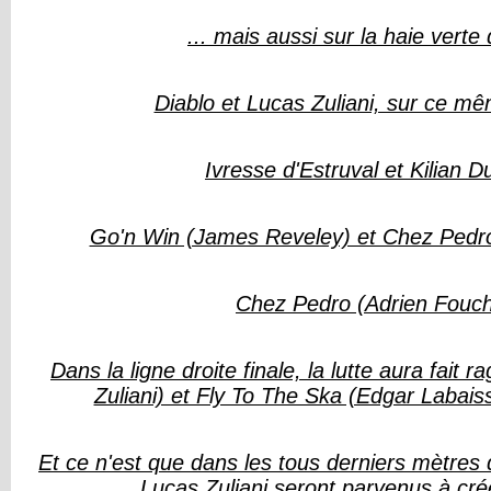
... mais aussi sur la haie verte q
Diablo et Lucas Zuliani, sur ce m
Ivresse d'Estruval et Kilian 
Go'n Win (James Reveley) et Chez Pedro
Chez Pedro (Adrien Fouch
Dans la ligne droite finale, la lutte aura fait 
Zuliani) et Fly To The Ska (Edgar Labais
Et ce n'est que dans les tous derniers mètres
Lucas Zuliani seront parvenus à crée