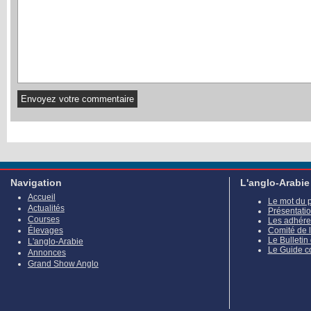
Navigation
L'anglo-Arabie
Accueil
Le mot du 
Actualités
Présentati
Courses
Les adhére
Élevages
Comité de 
Le Bulletin
L'anglo-Arabie
Le Guide c
Annonces
Grand Show Anglo