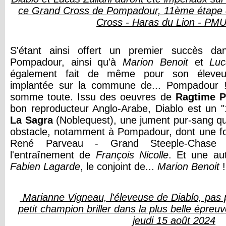
ce Grand Cross de Pompadour, 11ème étape d
Cross - Haras du Lion - PM
S'étant ainsi offert un premier succès d
Pompadour, ainsi qu'à
Marion
Benoit
et
Luc
également fait de même pour son éleve
implantée sur la commune de... Pompadour 
somme toute. Issu des oeuvres de
Ragtime
P
bon reproducteur Anglo-Arabe, Diablo est un 
La
Sagra
(Noblequest), une jument pur-sang qui 
obstacle, notamment à Pompadour, dont une foi
René Parveau - Grand Steeple-Chase
l'entraînement de
François
Nicolle
. Et une aut
Fabien
Lagarde
, le conjoint de...
Marion
Benoit
!
Marianne Vigneau, l'éleveuse de Diablo, pas p
petit champion briller dans la plus belle épreu
jeudi 15 août 2024