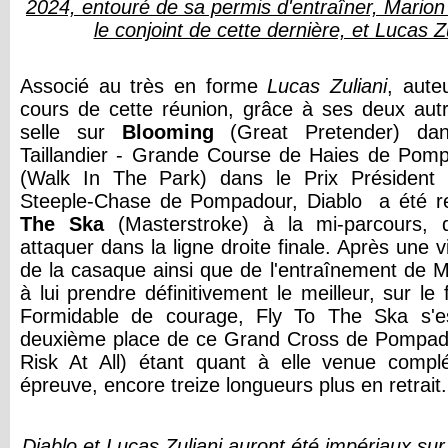
2024, entouré de sa permis d'entraîner, Marion
le conjoint de cette dernière, et Lucas Z
Associé au très en forme
Lucas
Zuliani
, aute
cours de cette réunion, grâce à ses deux autr
selle sur
Blooming
(Great Pretender) dan
Taillandier - Grande Course de Haies de Pom
(Walk In The Park) dans le Prix Présiden
Steeple-Chase de Pompadour, Diablo a été r
The
Ska
(Masterstroke) à la mi-parcours, q
attaquer dans la ligne droite finale. Après une v
de la casaque ainsi que de l'entraînement de M
à lui prendre définitivement le meilleur, sur le 
Formidable de courage, Fly To The Ska s'
deuxième place de ce Grand Cross de Pompa
Risk At All) étant quant à elle venue compl
épreuve, encore treize longueurs plus en retrait.
Diablo et Lucas Zuliani auront été impériaux sur 