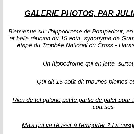
GALERIE PHOTOS, PAR JUL
Bienvenue sur l'hippodrome de Pompadour, en 
et belle réunion du 15 août, synonyme de Gra
étape du Trophée National du Cross - Hara
Un hippodrome qui en jette, surtou
Qui dit 15 août dit tribunes pleines e
Rien de tel qu'une petite partie de palet pour
courses
Mais qui va réussir à l'emporter ? La casq