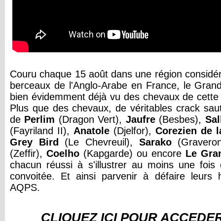
Couru chaque 15 août dans une région considé
berceaux de l'Anglo-Arabe en France, le Gra
bien évidemment déjà vu des chevaux de cette r
Plus que des chevaux, de véritables crack sa
de
Perlim
(Dragon Vert),
Jaufre
(Besbes),
Sal
(Fayriland II),
Anatole
(Djelfor),
Corezien
de
l
Grey
Bird
(Le Chevreuil),
Sarako
(Gravero
(Zeffir),
Coelho
(Kapgarde) ou encore
Le
Gra
chacun réussi à s'illustrer au moins une fois
convoitée. Et ainsi parvenir à défaire leurs
AQPS.
CLIQUEZ ICI POUR ACCÉDER