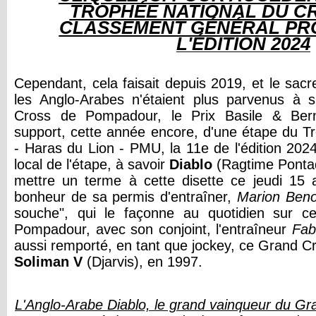
TROPHÉE NATIONAL DU C
CLASSEMENT GÉNÉRAL PRO
L'ÉDITION 2024
Cependant, cela faisait depuis 2019, et le sa
les Anglo-Arabes n'étaient plus parvenus à s
Cross de Pompadour, le Prix Basile & Bern
support, cette année encore, d'une étape du T
- Haras du Lion - PMU, la 11e de l'édition 2024
local de l'étape, à savoir
Diablo
(Ragtime Pontad
mettre un terme à cette disette ce jeudi 15 
bonheur de sa permis d'entraîner,
Marion
Beno
souche", qui le façonne au quotidien sur
Pompadour, avec son conjoint, l'entraîneur
Fab
aussi remporté, en tant que jockey, ce Grand 
Soliman
V
(Djarvis), en 1997.
L'Anglo-Arabe Diablo, le grand vainqueur du 