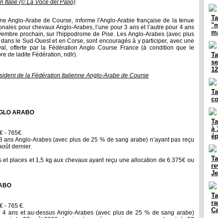
n Italie (© La Voce del Palio)
Ta
enne Anglo-Arabe de Course, informe l'Anglo-Arabie française de la tenue
"m
onales pour chevaux Anglo-Arabes, l’une pour 3 ans et l’autre pour 4 ans
ma
embre prochain, sur l'hippodrome de Pise. Les Anglo-Arabes (avec plus
dans le Sud-Ouest et en Corse, sont encouragés à y participer, avec une
l, offerte par la Fédération Anglo Course France (à condition que le
bre de ladite Fédération, ndlr).
Ta
se
1
Président de la Fédération Italienne Anglo-Arabe de Course
Ta
co
NGLO ARABO
Ta
à 
€ - 765€.
ép
3 ans Anglo-Arabes (avec plus de 25 % de sang arabe) n’ayant pas reçu
oût dernier.
Ta
s et places et 1,5 kg aux chevaux ayant reçu une allocation de 6.375€ ou
re
Je
RABO
Ta
ra
€ - 765 €.
Ca
e 4 ans et au-dessus Anglo-Arabes (avec plus de 25 % de sang arabe)