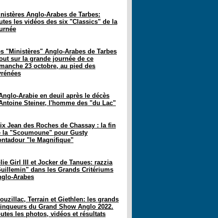
nistères Anglo-Arabes de Tarbes:
utes les vidéos des six "Classics" de la
urnée
s "Ministères" Anglo-Arabes de Tarbes
tout sur la grande journée de ce
manche 23 octobre, au pied des
yrénées
Anglo-Arabie en deuil après le décès
Antoine Steiner, l'homme des "du Lac"
ix Jean des Roches de Chassay : la fin
 la "Scoumoune" pour Gusty
ntadour "le Magnifique"
lie Girl III et Jocker de Tanues: razzia
uillemin" dans les Grands Critériums
glo-Arabes
ouzillac, Terrain et Giethlen: les grands
inqueurs du Grand Show Anglo 2022.
utes les photos, vidéos et résultats