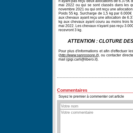
n’ayant pas reçu deux allocations de 6.375€ 
mai 2022 ou qui se sont classés dans les q
novembre 2021 ou qui ont reçu une allocation
Poids 55 kg. Surcharge de 1,5 kg par 6.000€
aux chevaux ayant reçu une allocation de 6.3
kg aux chevaux ayant couru au moins trois f
mai 2022. Les chevaux n'ayant pas reçu 3.000
recevront 3 kg.
ATTENTION : CLÔTURE DE
Pour plus d'informations et afin d'effectuer 
(
http://www.sanrossore.it
), ou contacter direc
mail (gigi.carli@libero.it).
Commentaires
Soyez le premier à commenter cet article