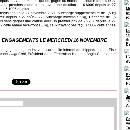
depuis le 27 août 2022 et qui ont gagné au moins une course depuis le 27
uatre premiers d’une course avec une dotation de 6.600€ depuis le 27
Mi
 de 5.100€ ou plus.
to
 reçus depuis le 27 novembre 2021. Surcharge supplémentaire de 1,5 kg
75€ depuis le 27 août 2022. (Surcharge maximale 6 kg). Décharge de 1,5
jo
ois sans gagner une course avec un premier prix de 2.975€ depuis le 27
€ cette année recevront 1,5 kg, ceux n'ayant pas reçu 1.500€ cette année
Le
: 
di
S ENGAGEMENTS LE MERCREDI 16 NOVEMBRE
P
les engagements, rendez-vous sur le site internet de l'hippodrome de Pise
tement
Luigi Carli
, Président de la Fédération Italienne Anglo Course, par
L'
d'
Pr
de
Po
Jo
"G
An
Cr
va
To