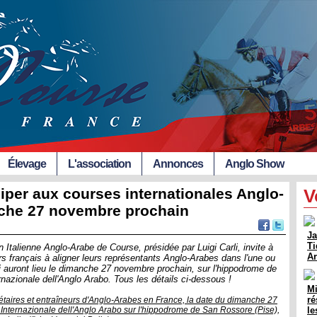
Élevage
L'association
Annonces
Anglo Show
ciper aux courses internationales Anglo-
V
nche 27 novembre prochain
Ja
Ti
Italienne Anglo-Arabe de Course, présidée par Luigi Carli, invite à
Ar
rs français à aligner leurs représentants Anglo-Arabes dans l'une ou
ui auront lieu le dimanche 27 novembre prochain, sur l'hippodrome de
rnazionale dell'Anglo Arabo. Tous les détails ci-dessous !
Mi
ré
étaires et entraîneurs d'Anglo-Arabes en France, la date du dimanche 27
Internazionale dell'Anglo Arabo sur l'hippodrome de San Rossore (Pise),
le