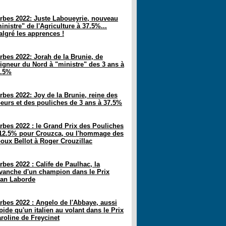
rbes 2022: Juste Laboueyrie, nouveau
inistre" de l'Agriculture à 37.5%...
lgré les apprences !
rbes 2022: Jorah de la Brunie, de
igneur du Nord à "ministre" des 3 ans à
2.5%
rbes 2022: Joy de la Brunie, reine des
eurs et des pouliches de 3 ans à 37.5%
rbes 2022 : le Grand Prix des Pouliches
12.5% pour Crouzca, ou l'hommage des
oux Bellot à Roger Crouzillac
rbes 2022 : Calife de Paulhac, la
vanche d'un champion dans le Prix
an Laborde
rbes 2022 : Angelo de l'Abbaye, aussi
pide qu'un italien au volant dans le Prix
roline de Freycinet