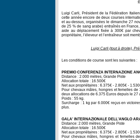
e
Luigi Carli, Président de la Fédération Itali
cette année encore de deux courses internati
et au-dessus, organisées le dimanche 27 nov
de 25 % de sang arabe) entraînés en France, 
aide au déplacement fixée à 300€ par cheva
propriétaire, l’éleveur et l’entraîneur soit mem
Luigi Carli (tout à droite), 
Les conditions de course sont les suivantes :
PREMIO CONFERENZA INTERNAZIONE A
Distance : 2.000 mètres, Grande Piste
Allocation totale : 16.500€
Net aux propriétaires : 6.375€ - 2.805€ - 1.530
Pour chevaux mâles, hongres et femelles de 
deux allocations de 6.375 Euros depuis le 27 a
Poids : 55 kg.
Surcharge : 1 kg par 6.000€ reçus en victoire
plus.
GALA' INTERNAZIONALE DELL'ANGLO A
Distance: 2.000 mètres, Grande Piste
Allocation totale : 16.500€
Net aux propriétaires : 6.375€ - 2.805€ - 1.530
Pour chevaux mâles, hongres et femelles d