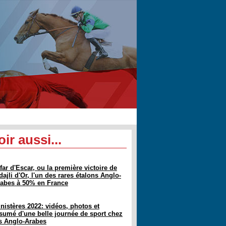
oir aussi...
far d'Escar, ou la première victoire de
dajli d'Or, l'un des rares étalons Anglo-
abes à 50% en France
nistères 2022: vidéos, photos et
sumé d'une belle journée de sport chez
s Anglo-Arabes