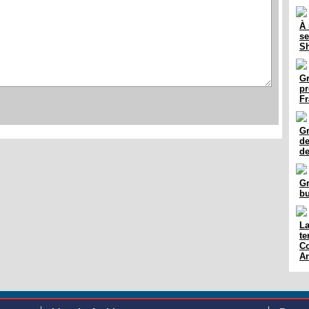
À 
se
Sh
Gr
pr
Fr
Gr
de
de
Gr
bu
La
te
Co
An