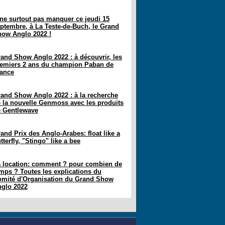
ne surtout pas manquer ce jeudi 15
ptembre, à La Teste-de-Buch, le Grand
ow Anglo 2022 !
and Show Anglo 2022 : à découvrir, les
emiers 2 ans du champion Paban de
ance
and Show Anglo 2022 : à la recherche
 la nouvelle Genmoss avec les produits
 Gentlewave
and Prix des Anglo-Arabes: float like a
tterfly, "Stingo" like a bee
 location: comment ? pour combien de
mps ? Toutes les explications du
mité d'Organisation du Grand Show
glo 2022