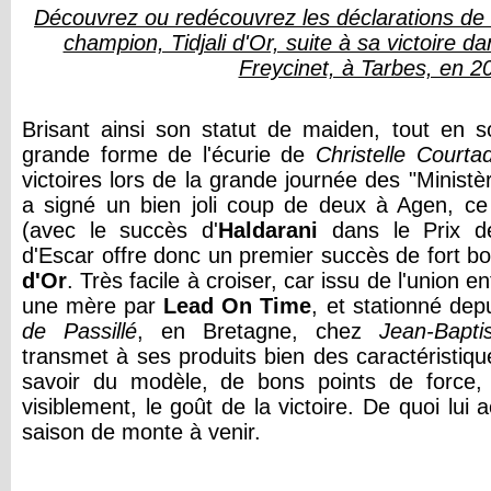
Découvrez ou redécouvrez les déclarations de
champion, Tidjali d'Or, suite à sa victoire da
Freycinet, à Tarbes, en 2
Brisant ainsi son statut de maiden, tout en s
grande forme de l'écurie de
Christelle Courta
victoires lors de la grande journée des "Ministè
a signé un bien joli coup de deux à Agen, 
(avec le succès d'
Haldarani
dans le Prix de
d'Escar offre donc un premier succès de fort bo
d'Or
. Très facile à croiser, car issu de l'union e
une mère par
Lead On Time
, et stationné de
de Passillé
, en Bretagne, chez
Jean-Bapti
transmet à ses produits bien des caractéristique
savoir du modèle, de bons points de force, 
visiblement, le goût de la victoire. De quoi lui 
saison de monte à venir.