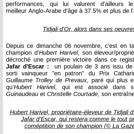
performances, qui lui valurent d'ailleurs l
meilleur Anglo-Arabe d'âge à 37.5% et plus de l
Tidjali d'Or, alors dans ses oeuvr
Depuis ce dimanche 06 novembre, c'est en tan
champion d'
Hubert Harivel
, son éleveur/proprié
décroché une première victoire dans ce registr
Jafar d'Escar :
un poulain de 3 ans issu de 
sorti vainqueur "en patron" du Prix Cathar
Guillaume Trolley de Prevaux
, paré qui plus
qu'
Hubert Harivel
, qui est associé dans 
Guinaudeau
et
Christelle Courtade
, son entraîn
Hubert Harivel, propriétaire-éleveur de Tidjali d
Jafar d'Escar, qui restera comme le tout 
coméptition de son champion (© La Gaze