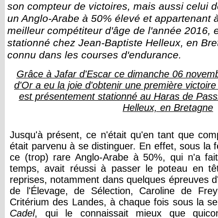
son compteur de victoires, mais aussi celui de
un Anglo-Arabe à 50% élevé et appartenant à
meilleur compétiteur d'âge de l'année 2016, 
stationné chez Jean-Baptiste Helleux, en Bre
connu dans les courses d'endurance.
Grâce à Jafar d'Escar ce dimanche 06 novembr
d'Or a eu la joie d'obtenir une première victoire 
est présentement stationné au Haras de Passi
Helleux, en Bretagne
Jusqu'à présent, ce n'était qu'en tant que co
était parvenu à se distinguer. En effet, sous la 
ce (trop) rare Anglo-Arabe à 50%, qui n'a fa
temps, avait réussi à passer le poteau en t
reprises, notamment dans quelques épreuves d'e
de l'Élevage, de Sélection, Caroline de Frey
Critérium des Landes, à chaque fois sous la se
Cadel
, qui le connaissait mieux que quico