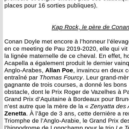
places pour 16 sorties publiques).
Kap Rock, le père de Cona
Conan Doyle met encore à l’honneur l’éleva
en ce meeting de Pau 2019-2020, elle qui vit
la lignée maternelle de ce cheval. En effet, 
Acapella a également produit le dernier vai
Anglo-Arabes,
Allan Poe
, invaincu en deux c
entraîné par
Thomas Fourcy
. Leur grand-mèr
gagnante de trois courses, a donné les bons
obstacle, dont le Prix Roger de Vazelhes à 
Grand Prix d’Aquitaine à Bordeaux pour Brun
n’est autre que la mère de la «
Zenyatta des
Zenetta
. À l’âge de 3 ans, cette dernière a r
Triomphe de l’Anglo-Arabie, le Grand Prix de
l’hippodrome de Longchamp pour le trio
Le T