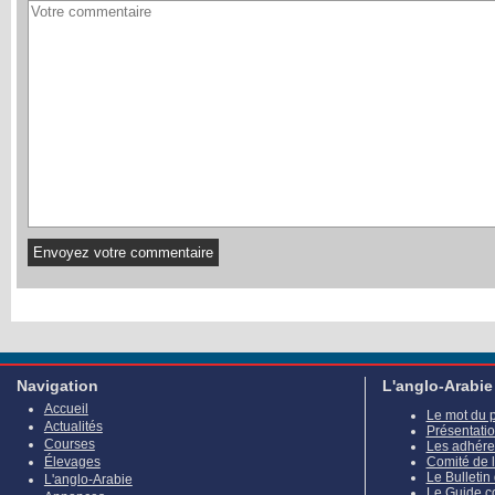
Navigation
L'anglo-Arabie
Accueil
Le mot du 
Actualités
Présentati
Courses
Les adhére
Élevages
Comité de 
Le Bulletin
L'anglo-Arabie
Le Guide c