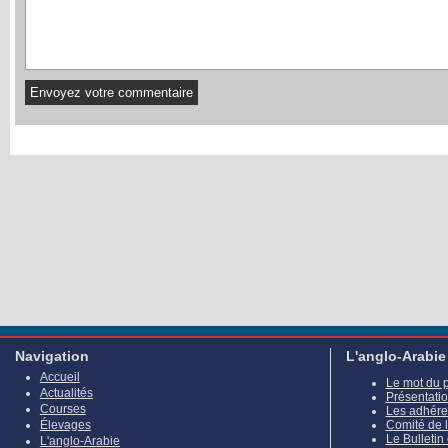
Navigation
L'anglo-Arabie
Accueil
Le mot du 
Actualités
Présentati
Courses
Les adhére
Élevages
Comité de 
Le Bulletin
L'anglo-Arabie