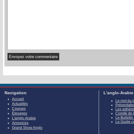
Navigation
L'anglo-Arabie
Accueil
Le mot du 
Actualités
Présentati
Courses
Les adhére
Élevages
Comité de 
Le Bulletin
L'anglo-Arabie
Le Guide c
Annonces
Grand Show Anglo