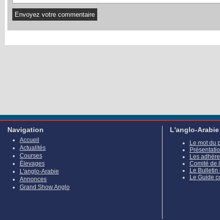
Navigation
L'anglo-Arabie
Accueil
Le mot du 
Actualités
Présentati
Courses
Les adhére
Élevages
Comité de 
Le Bulletin
L'anglo-Arabie
Le Guide c
Annonces
Grand Show Anglo