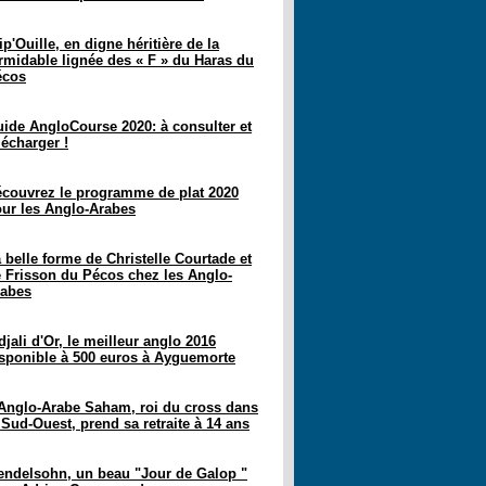
ip'Ouille, en digne héritière de la
rmidable lignée des « F » du Haras du
écos
ide AngloCourse 2020: à consulter et
lécharger !
couvrez le programme de plat 2020
ur les Anglo-Arabes
 belle forme de Christelle Courtade et
 Frisson du Pécos chez les Anglo-
rabes
djali d'Or, le meilleur anglo 2016
sponible à 500 euros à Ayguemorte
Anglo-Arabe Saham, roi du cross dans
 Sud-Ouest, prend sa retraite à 14 ans
ndelsohn, un beau "Jour de Galop "