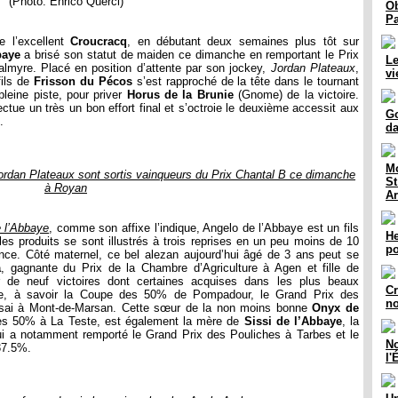
(Photo: Enrico Querci)
Ob
Pa
e l’excellent
Croucracq
, en débutant deux semaines plus tôt sur
baye
a brisé son statut de maiden ce dimanche en remportant le Prix
Le
lmyre. Placé en position d’attente par son jockey,
Jordan Plateaux
,
vi
fils de
Frisson du Pécos
s’est rapproché de la tête dans le tournant
 pleine piste, pour priver
Horus de la Brunie
(Gnome) de la victoire.
ctue un très un bon effort final et s’octroie le deuxième accessit aux
Go
.
da
Mo
 Jordan Plateaux sont sortis vainqueurs du Prix Chantal B ce dimanche
St
à Royan
A
 l’Abbaye
, comme son affixe l’indique, Angelo de l’Abbaye est un fils
He
 les produits se sont illustrés à trois reprises en un peu moins de 10
po
ance. Côté maternel, ce bel alezan aujourd’hui âgé de 3 ans peut se
a
, gagnante du Prix de la Chambre d’Agriculture à Agen et fille de
er de neuf victoires dont certaines acquises dans les plus beaux
Cr
abe, à savoir la Coupe des 50% de Pompadour, le Grand Prix des
no
ssai à Mont-de-Marsan. Cette sœur de la non moins bonne
Onyx de
 des 50% à La Teste, est également la mère de
Sissi de l’Abbaye
, la
i a notamment remporté le Grand Prix des Pouliches à Tarbes et le
No
37.5%.
l'