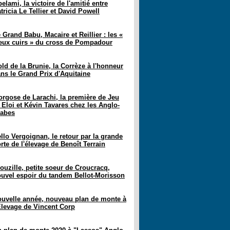
elami, la victoire de l'amitié entre
tricia Le Tellier et David Powell
 Grand Babu, Macaire et Reillier : les «
eux cuirs » du cross de Pompadour
ld de la Brunie, la Corrèze à l'honneur
ns le Grand Prix d'Aquitaine
rgose de Larachi, la première de Jeu
 Eloi et Kévin Tavares chez les Anglo-
rabes
llo Vergoignan, le retour par la grande
rte de l'élevage de Benoît Terrain
ouzille, petite soeur de Croucracq,
uvel espoir du tandem Bellot-Morisson
uvelle année, nouveau plan de monte à
Élevage de Vincent Corp