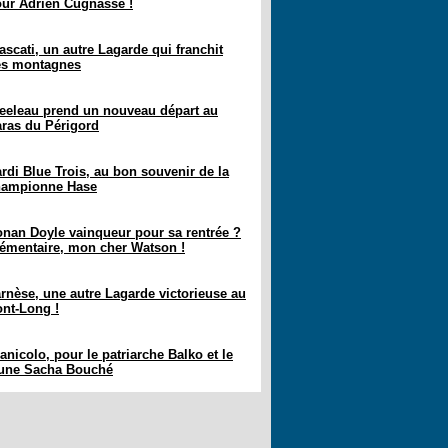
ur Adrien Cugnasse !
ascati, un autre Lagarde qui franchit
es montagnes
eeleau prend un nouveau départ au
ras du Périgord
rdi Blue Trois, au bon souvenir de la
hampionne Hase
nan Doyle vainqueur pour sa rentrée ?
émentaire, mon cher Watson !
rnèse, une autre Lagarde victorieuse au
nt-Long !
anicolo, pour le patriarche Balko et le
eune Sacha Bouché