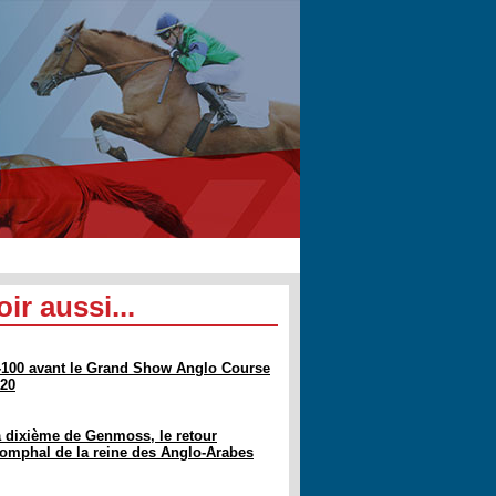
oir aussi...
-100 avant le Grand Show Anglo Course
20
 dixième de Genmoss, le retour
iomphal de la reine des Anglo-Arabes