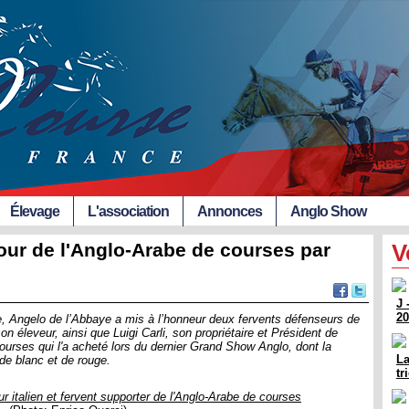
Élevage
L'association
Annonces
Anglo Show
our de l'Anglo-Arabe de courses par
V
J 
20
 Angelo de l’Abbaye a mis à l’honneur deux fervents défenseurs de
n éleveur, ainsi que Luigi Carli, son propriétaire et Président de
courses qui l'a acheté lors du dernier Grand Show Anglo, dont la
La
, de blanc et de rouge.
tr
eur italien et fervent supporter de l'Anglo-Arabe de courses