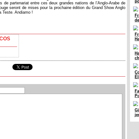
po
liens de partenariat entre ces deux grandes nations de l’Anglo-Arabe de
e rouge seront de mises pour la prochaine édition du Grand Show Anglo
a Teste. Andiamo !
Fr
d
Fr
ECOS
Ha
Ha
c
Co
Él
Fa
Po
Gi
j