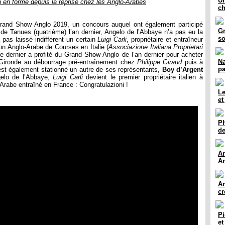
Un
 en forme depuis la reprise chez les Anglo-Arabes
ch
Grand Show Anglo 2019, un concours auquel ont également participé
Gr
de Tanues (quatrième) l’an dernier, Angelo de l’Abbaye n’a pas eu la
so
pas laissé indifférent un certain
Luigi Carli
, propriétaire et entraîneur
ion Anglo-Arabe de Courses en Italie (
Associazione Italiana Proprietari
ce dernier a profité du Grand Show Anglo de l’an dernier pour acheter
Na
 Gironde au débourrage pré-entraînement chez
Philippe Giraud
puis à
pa
 est également stationné un autre de ses représentants,
Boy d’Argent
gelo de l’Abbaye,
Luigi Carli
devient le premier propriétaire italien à
rabe entraîné en France : Congratulazioni !
Le
et
Ph
de
An
An
An
cr
Pi
et