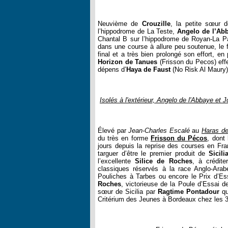
Neuvième de
Crouzille
, la petite sœur d
l’hippodrome de La Teste,
Angelo de l’Ab
Chantal B sur l’hippodrome de Royan-La Pa
dans une course à allure peu soutenue, le 
final et a très bien prolongé son effort, en
Horizon de Tanues
(Frisson du Pecos) effe
dépens d’
Haya de Faust
(No Risk Al Maury)
Isolés à l'extérieur, Angelo de l'Abbaye et
Élevé par
Jean-Charles Escalé
au
Haras de
du très en forme
Frisson du Pécos
, dont
jours depuis la reprise des courses en Fr
targuer d’être le premier produit de
Sicili
l’excellente
Silice de Roches
, à crédit
classiques réservés à la race Anglo-Ar
Pouliches à Tarbes ou encore le Prix d’E
Roches
, victorieuse de la Poule d’Essai
sœur de Sicilia par
Ragtime Pontadour
qu
Critérium des Jeunes à Bordeaux chez les 