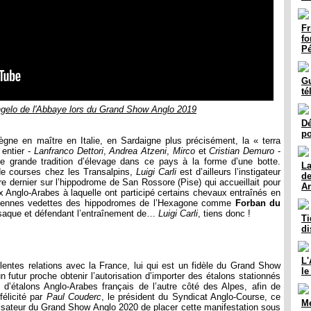
Fr
fo
P
Gu
té
ngelo de l'Abbaye lors du Grand Show Anglo 2019
Dé
po
règne en maître en Italie, en Sardaigne plus précisément, la « terra
 entier -
Lanfranco Dettori
,
Andrea Atzeni
,
Mirco
et
Cristian Demuro
-
 grande tradition d’élevage dans ce pays à la forme d’une botte.
La
de courses chez les Transalpins,
Luigi Carli
est d’ailleurs l’instigateur
de
 dernier sur l’hippodrome de San Rossore (Pise) qui accueillait pour
A
 Anglo-Arabes à laquelle ont participé certains chevaux entraînés en
anciennes vedettes des hippodromes de l’Hexagone comme
Forban du
asaque et défendant l’entraînement de…
Luigi Carli
, tiens donc !
Ti
di
L'
llentes relations avec la France, lui qui est un fidèle du Grand Show
le
futur proche obtenir l’autorisation d’importer des étalons stationnés
’étalons Anglo-Arabes français de l’autre côté des Alpes, afin de
félicité par
Paul Couderc
, le président du Syndicat Anglo-Course, ce
Me
nisateur du Grand Show Anglo 2020 de placer cette manifestation sous