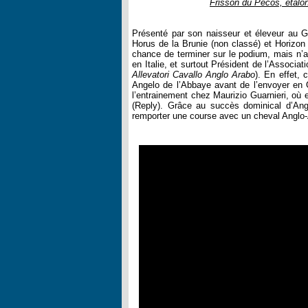
Frisson du Pécos, étalon
Présenté par son naisseur et éleveur au 
Horus de la Brunie (non classé) et Horizon 
chance de terminer sur le podium, mais n’a 
en Italie, et surtout Président de l’Associat
Allevatori Cavallo Anglo Arabo
). En effet, 
Angelo de l’Abbaye avant de l’envoyer en
l’entrainement chez Maurizio Guarnieri, où
(Reply). Grâce au succès dominical d’An
remporter une course avec un cheval Anglo-A