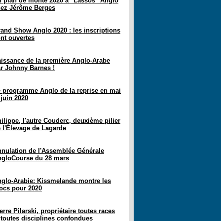
 plan de monte 2020 à "Lassos" Anglo
ez Jérôme Berges
and Show Anglo 2020 : les inscriptions
nt ouvertes
issance de la première Anglo-Arabe
r Johnny Barnes !
 programme Anglo de la reprise en mai
 juin 2020
ilippe, l'autre Couderc, deuxième pilier
 l'Élevage de Lagarde
nulation de l'Assemblée Générale
gloCourse du 28 mars
glo-Arabie: Kissmelande montre les
ocs pour 2020
erre Pilarski, propriétaire toutes races
 toutes disciplines confondues