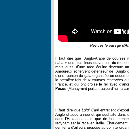
Revivez le passge d'A
Il faut dire que l’Anglo-Arabe de courses 
natia » des plus fines cravaches du monde
mais aussi d’une race équine devenue une
Amoureux et fervent défenseur de l’Anglo 
d’une réunion de gala organisée en décembre
la première fois deux courses réservées aux
France, et qui ont croisé le fer avec d’
Pecos
(Muhaymin) portant aujourd’hui la c
Il faut dire que
Luigi Carli
entretient d’exce
Anglo chaque année et qui souhaite dans un 
dans l’Hexagone ainsi que de la semence d
redynamiser la race en Italie. Chaudement 
dernier a d’ailleurs proposé au comité orga