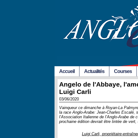
Accueil
Actualités
Courses
Angelo de l'Abbaye, l'am
Luigi Carli
03/06/2020
Vainqueur ce dimanche à Royan-La Palmyre,
la race Anglo-Arabe: Jean-Charles Escalé, so
l’Association Italienne de l’Anglo-Arabe de 
prochaine édition devrait être tintée de vert
Luigi Carli, propriétaire-entraîn