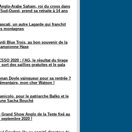
Anglo-Arabe Saham, roi du cross dans
 Sud-Ouest, prend sa retraite à 14 ans
ascati, un autre Lagarde qui franchit
es montagnes
rdi Blue Trois, au bon souvenir de la
hampionne Hase
SSO 2020 : l'AG, le résultat du tirage
 sort des saillies gratuites et le gala
nan Doyle vainqueur pour sa rentrée ?
émentaire, mon cher Watson !
anicolo, pour le patriarche Balko et le
eune Sacha Bouché
 Grand Show Anglo de la Teste fixé au
 septembre 2020 !