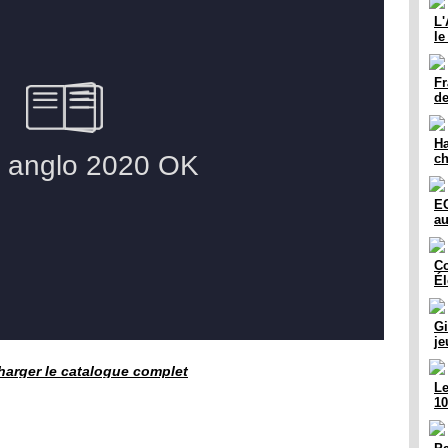
L'
le
Fr
d
Ha
c
EC
au
Co
Él
Gi
j
harger le catalogue complet
Le
10