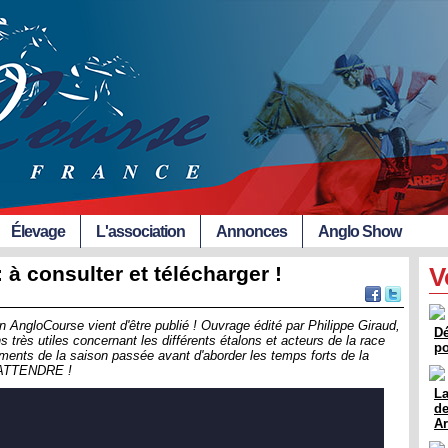
Élevage
L'association
Annonces
Anglo Show
à consulter et télécharger !
V
 AngloCourse vient d'être publié ! Ouvrage édité par Philippe Giraud,
Dé
 très utiles concernant les différents étalons et acteurs de la race
po
ments de la saison passée avant d'aborder les temps forts de la
ATTENDRE !
La
de
A