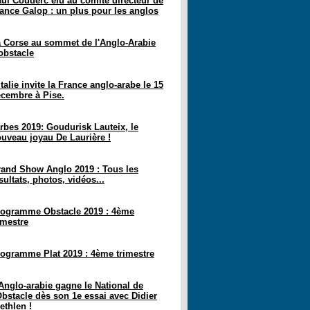
ul Couderc élu au comité directeur de
ance Galop : un plus pour les anglos
 Corse au sommet de l'Anglo-Arabie
obstacle
italie invite la France anglo-arabe le 15
cembre à Pise.
rbes 2019: Goudurisk Lauteix, le
uveau joyau De Laurière !
and Show Anglo 2019 : Tous les
sultats, photos, vidéos...
ogramme Obstacle 2019 : 4ème
imestre
ogramme Plat 2019 : 4ème trimestre
Anglo-arabie gagne le National de
Obstacle dès son 1e essai avec Didier
ethlen !