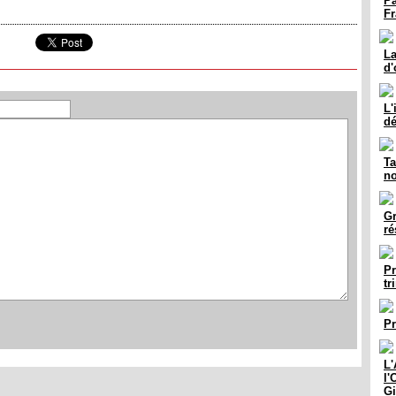
Pa
Fr
La
d'
L'
dé
Ta
no
Gr
ré
Pr
tr
Pr
L'
l'
Gi