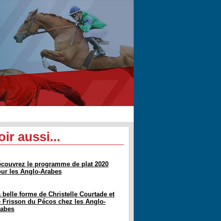
oir aussi...
couvrez le programme de plat 2020
ur les Anglo-Arabes
 belle forme de Christelle Courtade et
 Frisson du Pécos chez les Anglo-
rabes