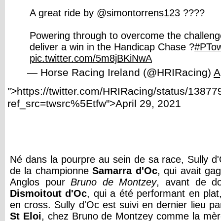
A great ride by
@simontorrens123
????
Powering through to overcome the challeng
deliver a win in the Handicap Chase ?
#PTo
pic.twitter.com/5m8jBKiNwA
— Horse Racing Ireland (@HRIRacing)
A
">https://twitter.com/HRIRacing/status/138
ref_src=twsrc%5Etfw">April 29, 2021
Né dans la pourpre au sein de sa race, Sully d'O
de la championne
Samarra d'Oc
, qui avait g
Anglos pour
Bruno de Montzey
, avant de d
Dismoitout d'Oc
, qui a été performant en pla
en cross. Sully d'Oc est suivi en dernier lieu 
St Eloi
, chez Bruno de Montzey comme la mère