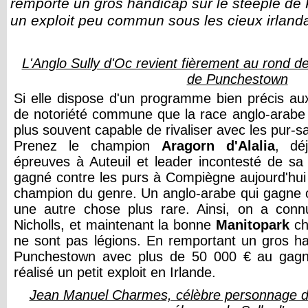
remporté un gros handicap sur le steeple de
un exploit peu commun sous les cieux irland
L'Anglo Sully d'Oc revient fièrement au rond de
de Punchestown
Si elle dispose d'un programme bien précis aux b
de notoriété commune que la race anglo-arabe e
plus souvent capable de rivaliser avec les pur-
Prenez le champion
Aragorn d'Alalia
, dé
épreuves à Auteuil et leader incontesté de sa
gagné contre les purs à Compiègne aujourd'hui !
champion du genre. Un anglo-arabe qui gagne 
une autre chose plus rare. Ainsi, on a con
Nicholls, et maintenant la bonne
Manitopark
ch
ne sont pas légions. En remportant un gros ha
Punchestown avec plus de 50 000 € au gagn
réalisé un petit exploit en Irlande.
Jean Manuel Charmes, célèbre personnage de