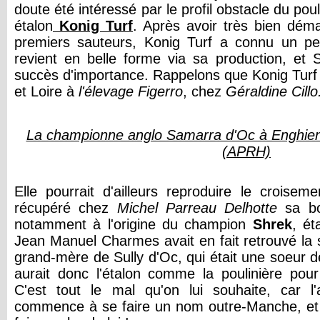
doute été intéressé par le profil obstacle du pou
étalon
Konig Turf
. Après avoir très bien dém
premiers sauteurs, Konig Turf a connu un pe
revient en belle forme via sa production, et S
succès d'importance. Rappelons que Konig Turf 
et Loire à
l'élevage Figerro
, chez
Géraldine Cill
La championne anglo Samarra d'Oc à Enghie
(APRH)
Elle pourrait d'ailleurs reproduire le croisem
récupéré chez
Michel Parreau Delhotte
sa b
notamment à l'origine du champion
Shrek
, ét
Jean Manuel Charmes avait en fait retrouvé l
grand-mère de Sully d'Oc, qui était une soeur de
aurait donc l'étalon comme la poulinière pour 
C'est tout le mal qu'on lui souhaite, car 
commence à se faire un nom outre-Manche, et