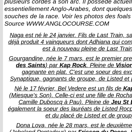
plusieurs cordes à son arc. Il possède actuel
essentiellement Anglo-Arabes, dont quelques
souches de la race. Voir les photos des foals
Source WWW.ANGLOCOURSE.COM
Naga est né le 24 janvier. Fils de Last Train,
déjà produit 4 vainqueurs dont Adhiana qui com
est à nouveau pleine de Last Trai
Gourgandine, née le 7 mars, est le premier pre
des Saints
) par
Kap Rock
. Pleine de
Visio
gagnante en plat. C'est une soeur des exc
Synaptique, gagnants de groupe, de Listed et 
Né le 17 février, Bel Vedere est un fils de
Ka
(Miesque's Son). Celle-ci est une fille de Rocha
Camille Duboscq à Pau). Pleine de
Jeu St 
également la soeur des lauréats de Listed Rocp
et du placé de Listed et de group
Dona Lova, née le 28 mars, est le deuxièm