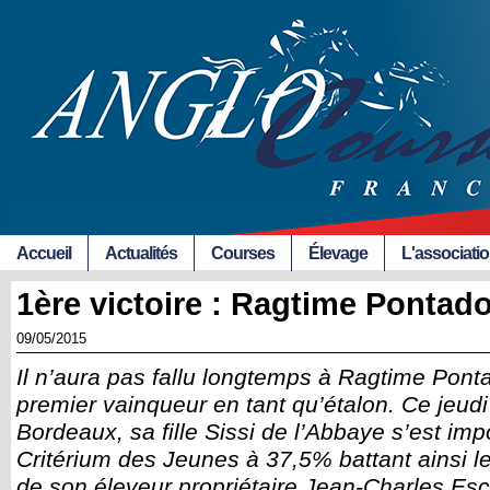
Accueil
Actualités
Courses
Élevage
L'associati
1ère victoire : Ragtime Pontad
09/05/2015
Il n’aura pas fallu longtemps à Ragtime Pont
premier vainqueur en tant qu’étalon. Ce jeud
Bordeaux, sa fille Sissi de l’Abbaye s’est im
Critérium des Jeunes à 37,5% battant ainsi l
de son éleveur propriétaire Jean-Charles Es