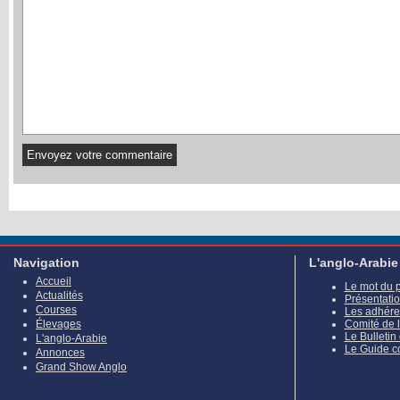
Navigation
L'anglo-Arabie
Accueil
Le mot du 
Actualités
Présentati
Courses
Les adhére
Élevages
Comité de 
Le Bulletin
L'anglo-Arabie
Le Guide c
Annonces
Grand Show Anglo