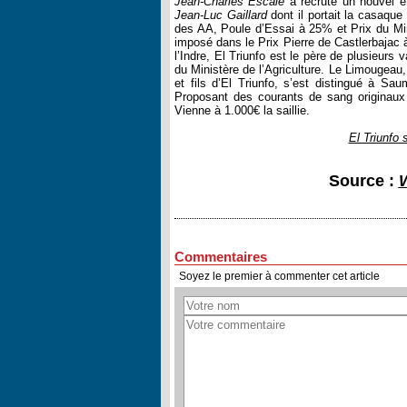
Jean-Charles Escalé
a recruté un nouvel ét
Jean-Luc Gaillard
dont il portait la casaque
des AA, Poule d’Essai à 25% et Prix du Mini
imposé dans le Prix Pierre de Castlerbajac 
l’Indre, El Triunfo est le père de plusieurs
du Ministère de l’Agriculture. Le Limougeau
et fils d’El Triunfo, s’est distingué à S
Proposant des courants de sang originaux 
Vienne à 1.000€ la saillie.
El Triunfo
Source :
Commentaires
Soyez le premier à commenter cet article