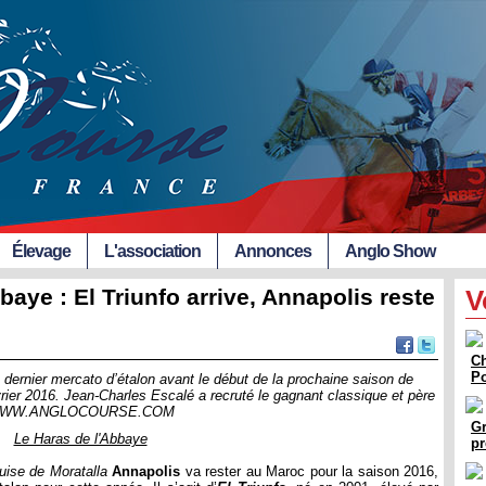
Élevage
L'association
Annonces
Anglo Show
aye : El Triunfo arrive, Annapolis reste
V
Ch
Po
 dernier mercato d’étalon avant le début de la prochaine saison de
vrier 2016. Jean-Charles Escalé a recruté le gagnant classique et père
ce : WWW.ANGLOCOURSE.COM
Gr
Le Haras de l'Abbaye
pr
uise de Moratalla
Annapolis
va rester au Maroc pour la saison 2016,