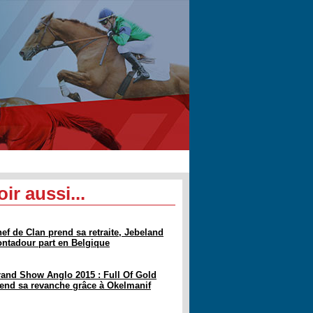
oir aussi...
ef de Clan prend sa retraite, Jebeland
ntadour part en Belgique
and Show Anglo 2015 : Full Of Gold
end sa revanche grâce à Okelmanif