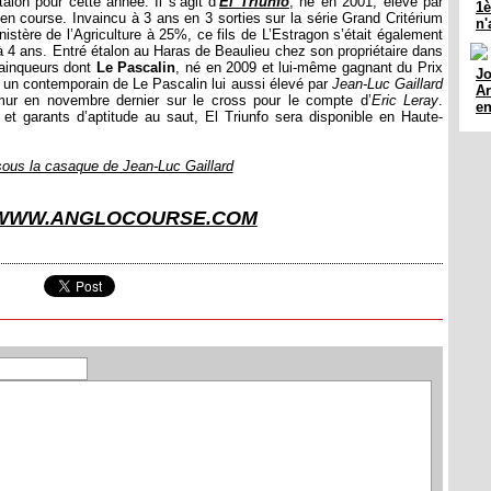
alon pour cette année. Il s’agit d’
El Triunfo
, né en 2001, élevé par
1è
 en course. Invaincu à 3 ans en 3 sorties sur la série Grand Critérium
n'
stère de l’Agriculture à 25%, ce fils de L’Estragon s’était également
à 4 ans. Entré étalon au Haras de Beaulieu chez son propriétaire dans
 vainqueurs dont
Le Pascalin
, né en 2009 et lui-même gagnant du Prix
Jo
, un contemporain de Le Pascalin lui aussi élevé par
Jean-Luc Gaillard
Ar
aumur en novembre dernier sur le cross pour le compte d’
Eric Leray
.
en
et garants d’aptitude au saut, El Triunfo sera disponible en Haute-
 sous la casaque de Jean-Luc Gaillard
WWW.ANGLOCOURSE.COM