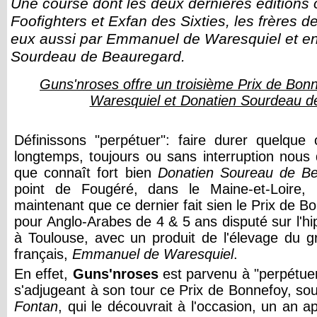
Une course dont les deux dernières éditions 
Foofighters et Exfan des Sixties, les frères 
eux aussi par Emmanuel de Waresquiel et en
Sourdeau de Beauregard.
Guns'nroses offre un troisième Prix de Bo
Waresquiel et Donatien Sourdeau d
Définissons "perpétuer": faire durer quelque 
longtemps, toujours ou sans interruption nous 
que connaît fort bien
Donatien Soureau de B
point de Fougéré, dans le Maine-et-Loire, 
maintenant que ce dernier fait sien le Prix de B
pour Anglo-Arabes de 4 & 5 ans disputé sur l'h
à Toulouse, avec un produit de l'élevage du gr
français,
Emmanuel de Waresquiel
.
En effet,
Guns'nrose
s
est parvenu à "perpétuer l
s'adjugeant à son tour ce Prix de Bonnefoy, sou
Fontan
, qui le découvrait à l'occasion, un an a