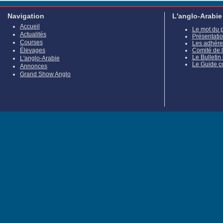
Navigation
L'anglo-Arabie
Accueil
Le mot du 
Actualités
Présentati
Courses
Les adhére
Élevages
Comité de 
Le Bulletin
L'anglo-Arabie
Le Guide c
Annonces
Grand Show Anglo