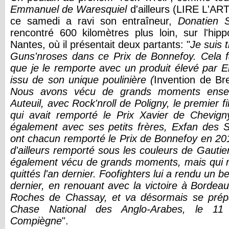
Emmanuel de Waresquiel
d'ailleurs (LIRE L'ART
ce samedi a ravi son entraîneur,
Donatien 
rencontré 600 kilomètres plus loin, sur l'hip
Nantes, où il présentait deux partants: "
Je suis 
Guns'nroses dans ce Prix de Bonnefoy. Cela fa
que je le remporte avec un produit élevé par
issu de son unique poulinière (
Invention de Bre
Nous avons vécu de grands moments ense
Auteuil, avec Rock'nroll de Poligny, le premier fi
qui avait remporté le Prix Xavier de Chevi
également avec ses petits frères, Exfan des Si
ont chacun remporté le Prix de Bonnefoy en 201
d'ailleurs remporté sous les couleurs de Gautier 
également vécu de grands moments, mais qui
quittés l'an dernier. Foofighters lui a rendu un
dernier, en renouant avec la victoire à Bordea
Roches de Chassay, et va désormais se prép
Chase National des Anglo-Arabes, le 11
Compiègne
".