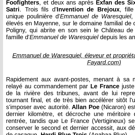
Foofighters
, et deux ans après
Exfan des Six
Satri
. Trois fils d'
Invention de Brejoux
, fille
unique poulinière d'
Emmanuel de Waresquiel
,
élevés en Mayenne, sur le domaine familial de 
Poligny, qui abrite en son sein le Château de
famille d'
Emmanuel de Waresquiel
depuis les a
Emmanuel de Waresquiel, éleveur et propriét
Fayard.com)
Rapidement aux avant-postes, menant à sa m
relayé au commandement par
Le France
juste
de la rivière des tribunes, avant de lui repr
tournant final, et de très bien accélérer sitôt l'
s'imposer avec autorité.
Allan Poe
(Nicaron) est
dernier kilomètre, et décroche une méritoire
rentrée, tandis que Le France (Vertigineux) 
conserver le second et dernier accessit, aux
de casaque,
Hardi Blue Trois
(Anabaa Blue).