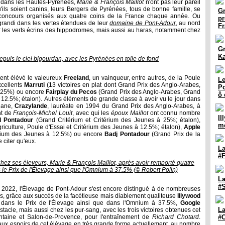
, dans les Hautes-Pyrénées,
Marie & François Maillot
n'ont pas leur pareil
'ils soient canins, leurs Bergers de Pyrénées, tous de bonne famille, se
Gr
ts concours organisés aux quatre coins de la France chaque année. Ou
pr
 grandi dans les vertes étendues de leur
domaine de Pont-Adour
, au nord
Fr
ur les verts écrins des hippodromes, mais aussi au haras, notamment chez
Gr
Ka
puis le ciel bigourdan, avec les Pyrénées en toile de fond
nt élévé le valeureux
Freeland
, un vainqueur, entre autres, de la Poule
Le
cellents
Marruti
(13 victoires en plat dont Grand Prix des Anglo-Arabes,
Po
à 25%) ou encore
Fairplay du Pecos
(Grand Prix des Anglo-Arabes, Grand
ô 
 à 12.5%; étalon). Autres éléments de grande classe à avoir vu le jour dans
rdane,
Crazylande
,
lauréate en 1994 du Grand Prix des Anglo-Arabes, à
nt de
François-Michel Louit
, avec qui les
époux Maillot
ont connu nombre
Il
d Pontadour
(Grand Critérium et Critérium des Jeunes à 25%; étalon),
me
griculture, Poule d'Essai et Critérium des Jeunes à 12.5%; étalon),
Apple
érium des Jeunes à 12.5%) ou encore
Badj Pontadour
(Grand Prix de la
e citer qu'eux.
La
#F
hez ses éleveurs, Marie & François Maillot, après avoir remporté quatre
 le Prix de l'Élevage ainsi que l'Omnium à 37.5% (© Robert Polin)
La
#S
 2022, l'Élevage de Pont-Adour s'est encore distingué à de nombreuses
s, grâce aux succès de la facétieuse mais diablement qualiteuse
Illywood
dans le Prix de l'Élevage ainsi que dans l'Omnium à 37.5%,
Google
La
tacle, mais aussi chez les pur-sang, avec les trois victoires obtenues cet
ontaine et Salon-de-Provence, pour l'entraînement de
Richard Chotard
.
#
ux espoirs de cet élévage en très grande forme actuellement, au nombre