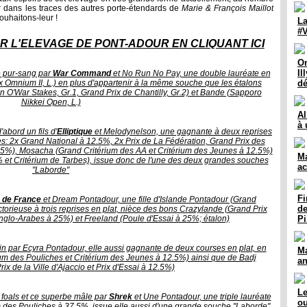
 dans les traces des autres porte-étendards de
Marie & François Maillot
ouhaitons-leur !
La
#V
R L'ÉLEVAGE DE PONT-ADOUR EN CLIQUANT ICI
Om
Il
e pur-sang par
War Command
et No Run No Pay, une double lauréate en
x Omnium II, L.) en plus d'appartenir à la même souche que les étalons
dé
 O'War Stakes, Gr.1, Grand Prix de Chantilly, Gr.2) et Bande (Sapporo
Nikkei Open, L.)
Al
à 
abord un fils d'
Elliptique
et Melodynelson, une gagnante à deux reprises
ies: 2x Grand National à 12.5%, 2x Prix de La Fédération, Grand Prix des
.5%), Mosacha (Grand Critérium des AA et Critérium des Jeunes à 12.5%)
Ma
% et Critérium de Tarbes), issue donc de l'une des deux grandes souches
ac
"Laborde"
Fi
 de France
et Dream Pontadour, une fille d'Islande Pontadour (Grand
de
torieuse à trois reprises en plat, nièce des bons Crazylande (Grand Prix
glo-Arabes à 25%) et Freeland (Poule d'Essai à 25%; étalon)
Pi
ain par Ecyra Pontadour, elle aussi gagnante de deux courses en plat, en
Ma
ium des Pouliches et Critérium des Jeunes à 12.5%) ainsi que de Badj
an
x de la Ville d'Ajaccio et Prix d'Essai à 12.5%)
Le
 foals et ce superbe mâle par
Shrek
et Une Pontadour, une triple lauréate
ou
um des Pouliches à 37.5%, issue elle aussi d'une grande souche "Laborde"