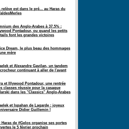
 relève est dans le pré... au Haras du
aldesMerles
nium des Anglo-Arabes à 37.5% :
lywood Pontadour, ou quand les petits
tails font les grandes victoires
ice Dream, le plus beau des hommages
une mère
elek et Alexandre Gavilan, un tandem
crocheur continuant à aller de l'avant
ra et Illywood Pontadour, une rentrée
s classes réussie pour la casaque
larski dans les "Classics" Anglo-Arabes
elek et Ispahan de Lagarde : joyeux
niversaire Didier Guillemin !
 Haras de #Gelos organise ses portes
vertes le 5 février prochain