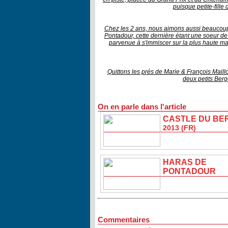
puisque petite-fill
Chez les 2 ans, nous aimons aussi beaucou
Pontadour, cette dernière étant une soeur de 
parvenue à s'immiscer sur la plus haute m
Quittons les prés de Marie & François Maill
deux petits Berg
On en parle dans l'article
CASTLE DU BE
2013 (FR)
HARAS DE
PONTADOUR
Commentaires