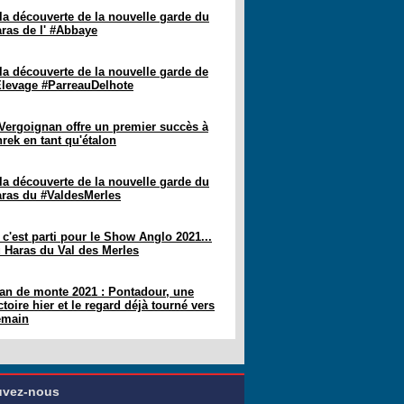
la découverte de la nouvelle garde du
ras de l' #Abbaye
la découverte de la nouvelle garde de
Élevage #ParreauDelhote
 Vergoignan offre un premier succès à
rek en tant qu'étalon
la découverte de la nouvelle garde du
ras du #ValdesMerles
 c'est parti pour le Show Anglo 2021...
 Haras du Val des Merles
an de monte 2021 : Pontadour, une
ctoire hier et le regard déjà tourné vers
emain
uvez-nous