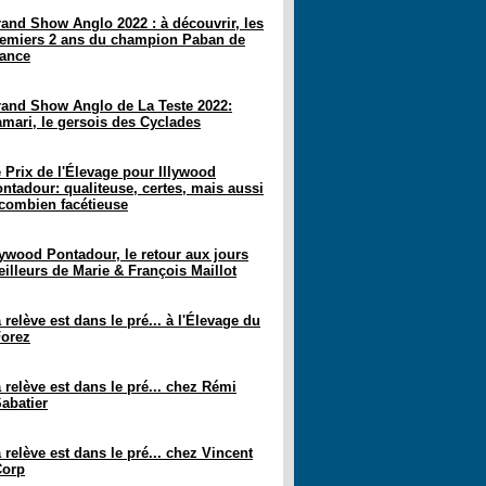
and Show Anglo 2022 : à découvrir, les
emiers 2 ans du champion Paban de
ance
and Show Anglo de La Teste 2022:
mari, le gersois des Cyclades
 Prix de l'Élevage pour Illywood
ntadour: qualiteuse, certes, mais aussi
combien facétieuse
lywood Pontadour, le retour aux jours
illeurs de Marie & François Maillot
 relève est dans le pré... à l'Élevage du
orez
 relève est dans le pré... chez Rémi
abatier
 relève est dans le pré... chez Vincent
Corp