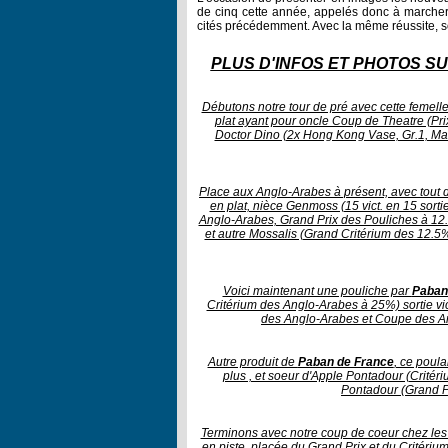
de cinq cette année, appelés donc à marcher
cités précédemment. Avec la même réussite, s
PLUS D'INFOS ET PHOTOS SU
Débutons notre tour de pré avec cette femell
plat ayant pour oncle Coup de Theatre (Pri
Doctor Dino (2x Hong Kong Vase, Gr.1, Man
Place aux Anglo-Arabes à présent, avec tout d'
en plat, nièce Genmoss (15 vict. en 15 sort
Anglo-Arabes, Grand Prix des Pouliches à 12
et autre Mossalis (Grand Critérium des 12.5
Voici maintenant une pouliche par
Paban
Critérium des Anglo-Arabes à 25%) sortie vic
des Anglo-Arabes et Coupe des An
Autre produit de
Paban de France
, ce poul
plus , et soeur d'Apple Pontadour (Critér
Pontadour (Grand Pri
Terminons avec notre coup de coeur chez les
en piste, placée du Grand Prix et du Critéri