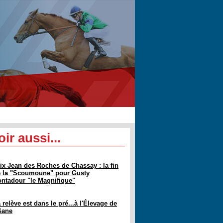
oir aussi...
ix Jean des Roches de Chassay : la fin
 la "Scoumoune" pour Gusty
ntadour "le Magnifique"
 relève est dans le pré...à l'Élevage de
Gane