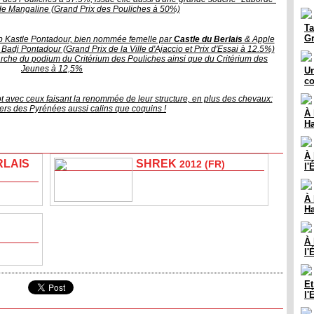
e de Mangaline (Grand Prix des Pouliches à 50%)
Ta
Gr
p Kastle Pontadour, bien nommée femelle par
Castle du Berlais
& Apple
Badj Pontadour (Grand Prix de la Ville d'Ajaccio et Prix d'Essai à 12.5%)
arche du podium du Critérium des Pouliches ainsi que du Critérium des
Jeunes à 12,5%
Un
co
ot avec ceux faisant la renommée de leur structure, en plus des chevaux:
ers des Pyrénées aussi calins que coquins !
À 
Ha
À 
RLAIS
SHREK
2012 (FR)
l'
À 
Ha
À 
l'
Et
l'