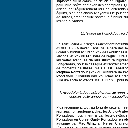
Implantés sur la commune de Vic-en-Bigorre
pour faire naître et élever des champions. Qu
distinguant régulièrement lors de différen
équins, bien des chevaux ayant vu le jour et
de Tarbes, étant ensuite parvenus à briller s
les Anglo-Arabes.
L'Élevage de Pont-Adour, vu de
En effet,
Marie & François Maillot
ont notamme
d'Essai à 25% devenu ensuite le père des ex
Grand National et Grand Prix des Pouliches 
National et Prix du Ministère de l'Agriculture
les vertes étendues de leur structure bigou
Longchamp, pour la casaque et l'entraîneme
de moments de liesse, mais aussi
Jebelan
Ragtime Pontadour
(Prix du Ministère de l'A
Pontadour
(Critérium des Pouliches et Crit
Ville d'Ajaccio et Prix d'Essai à 12.5%), pour n
Illywood Pontadour, actuellement au repos c
courses cette année, parmi lesquelles
Plus récemment, tout au long de cette année
reprises, non seulement chez les Anglo-Arabe
Pontadour
, notamment à La Teste-de-Buch 
Pontadour
en Corse,
Gusty Pontadour
en obs
automne par
Mad Whip
, à Hyères, Clairef
L'occasion de présenter en images les nouvea