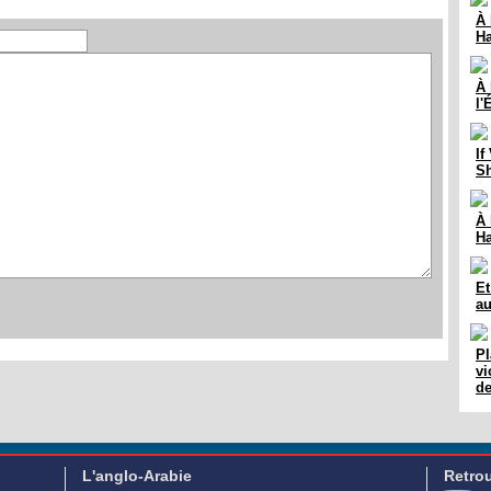
À 
Ha
À 
l'
If
Sh
À 
Ha
Et
au
Pl
vi
d
L'anglo-Arabie
Retro