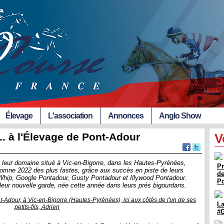
Élevage
L'association
Annonces
Anglo Show
... à l'Élevage de Pont-Adour
V
 leur domaine situé à Vic-en-Bigorre, dans les Hautes-Pyrénées,
Pr
tomne 2022 des plus fastes, grâce aux succès en piste de leurs
de
Whip, Google Pontadour, Gusty Pontadour et Illywood Pontadour.
Po
 leur nouvelle garde, née cette année dans leurs prés bigourdans.
t-Adour, à Vic-en-Bigorre (Hautes-Pyrénées), ici aux côtés de l'un de ses
La
petits-fils, Adrien
#