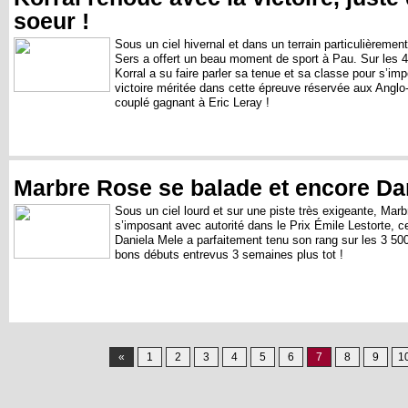
soeur !
Sous un ciel hivernal et dans un terrain particulièremen
Sers a offert un beau moment de sport à Pau. Sur les 4
Korral a su faire parler sa tenue et sa classe pour s’im
victoire méritée dans cette épreuve réservée aux Anglo-A
couplé gagnant à Eric Leray !
Marbre Rose se balade et encore Dan
Sous un ciel lourd et sur une piste très exigeante, Mar
s’imposant avec autorité dans le Prix Émile Lestorte, c
Daniela Mele a parfaitement tenu son rang sur les 3 50
bons débuts entrevus 3 semaines plus tot !
«
1
2
3
4
5
6
7
8
9
1