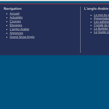
Navigation
L'anglo-Arabie
Accueil
Le mot du 
Actualités
Présentati
Courses
Les adhére
Élevages
Comité de 
Le Bulletin
L'anglo-Arabie
Le Guide c
Annonces
Grand Show Anglo