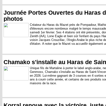
Journée Portes Ouvertes du Haras du
photos
Créateur du Haras du Mazet près de Pompadour, Mathieu
d'éleveurs encore nombreux malgré le temps maussade
samedi 1er février. Ses 4 étalons ont été présentés, dont
Zenith (AA), Lone Eagle et bien sûr l'enfant du pays Har
voisin Jacques Crouzillac, l'Anglo-Arabe le plus riche de 
d'étalon. A noter que le Mazet va accueillir également
Gr.2 à Saint-Cloud. Voir la grande galerie photos par Lau
Chamako s'installe au Haras de Sain
Unique fils de Martaline à porter le label anglo-arabe, 
Genmoss, Chamako s'installe au Haras de Saint-Vincent
en 2026. Lui-même gagnant de 3 courses en 4 sorties en
ans à courir cette année, et certains de ses produits s
maisons de la race.
Korral renoue avec la victoire, juste