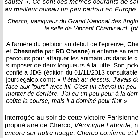
sauter ». Ce sont ces mêmes courants de sa
au meilleur niveau un peu partout en Europe.
Cherco, vainqueur du Grand National des Angl
la selle de Vincent Cheminaud. (
A l’arrière du peloton au début de l’épreuve,
Ch
et
Chesnette
par
RB Chesne
) a entamé sa rem
parcours pour attaquer les animateurs dans le d
s’imposer de deux longueurs à la lutte. Son jo
confié à JDG (édition du 01/11/2013 consultabl
jourdegalop.com
): «
Il était au dessus. J’avais
face aux "purs" avec lui. C’est un cheval un peu 
monter de derrière. J’ai eu un peu peur à la dern
coûte la course, mais il a dominé pour finir
».
Interrogée au soir de cette victoire Parisienne
propriétaire de Cherco,
Véronique Laborde
, 
encore sur notre nuage. Cherco confirme et i