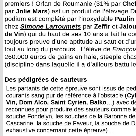
premiers ! Orfan de Roumanie (31% par
Chef
par
Jolie Mars
) est un produit de l’élevage 
podium est complété par l’inoxydable
Paulin
chez
Simone Larroumets
par
Zeffir
et
Jalou
de Vin
) qui du haut de ses 10 ans a fait la co
toujours preuve d’une aptitude au saut et d’u
tout au long du parcours ! L’élève de
François
260.000 euros de gains en haie, steeple chas
(discipline dans laquelle il a d’ailleurs battu 
Des pédigrées de sauteurs
Les partants de cette épreuve sont issus de pedi
courants sang pur de référence à l’obstacle (
Cy
Vin, Dom Alco, Saint Cyrien, Balko
…) avec d
reconnues pour produire des sauteurs comme l
souche Fondelyn, les souches de la Baronne de 
Cascarine, la souche de Faveur, la souche de Div
exhaustive concernant cette épreuve)…