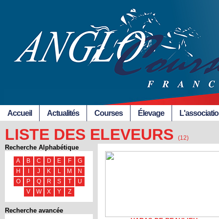
Accueil
Actualités
Courses
Élevage
L'associati
LISTE DES ELEVEURS
(12)
Recherche Alphabétique
A
B
C
D
E
F
G
H
I
J
K
L
M
N
O
P
Q
R
S
T
U
V
W
X
Y
Z
Recherche avancée