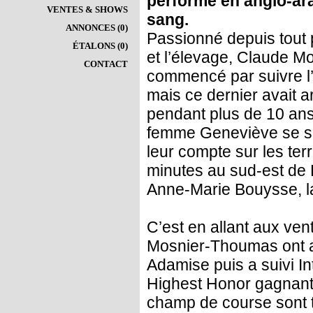
performe en anglo-ara
VENTES & SHOWS
sang.
ANNONCES (0)
Passionné depuis tout p
ÉTALONS (0)
et l’élevage, Claude 
CONTACT
commencé par suivre l
mais ce dernier avait arr
pendant plus de 10 ans
femme Geneviève se so
leur compte sur les ter
minutes au sud-est de
Anne-Marie Bouysse, l
C’est en allant aux ve
Mosnier-Thoumas ont ac
Adamise puis a suivi Int
Highest Honor gagnante
champ de course sont 