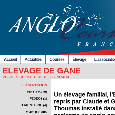
Accueil
Actualités
Courses
Élevage
L'associati
ELEVAGE DE GANE
MOSNIER-THOUMAS CLAUDE ET GENEVIÈVE
PRÉSENTATION
PHOTOS (19)
Un élevage familial, 
VIDÉOS (1)
repris par Claude et 
JUMENTERIE (4)
Thoumas installé dans
VAINQUEURS