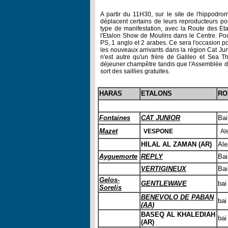
A partir du 11H30, sur le site de l'hippodr
déplacent certains de leurs reproducteurs po
type de manifestation, avec la Route des E
l'Etalon Show de Moulins dans le Centre. Pou
PS, 1 anglo et 2 arabes. Ce sera l'occasion p
les nouveaux arrivants dans la région Cat Jun
n'est autre qu'un frère de Galileo et Sea T
déjeuner champêtre tandis que l'Assemblée de
sort des saillies gratuites.
HARAS
ETALONS
RO
Fontaines
CAT JUNIOR
Bai
Mazet
VESPONE
Al
HILAL AL ZAMAN (AR)
Ale
Ayguemorte
REPLY
Bai
VERTIGINEUX
Bai
Gelos-
GENTLEWAVE
bai
Sorelis
BENEVOLO DE PABAN
bai
(AA)
BASEQ AL KHALEDIAH
bai
(AR)