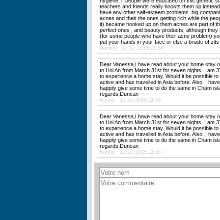
hygiene. if people were educated on this genetic st
teachers and friends really boosts them up instead
have any other self-esteem problems. big compan
acnes and their the ones getting rich while the peo
it) became hooked up on them acnes are part of th
perfect ones , and beauty products, although they he
(for some people who have their acne problem) your
put your hands in your face or else a briade of zits
Adelino - 11-10-2015 11:34
Dear Vanessa,I have read about your home stay or
to Hoi An from March 31st for seven nights. I am 3
to experience a home stay. Would it be possible to 
active and has travelled in Asia before. Also, I h
happily give some time to do the same in Cham isla
regards,Duncan
Kariny - 11-10-2015 11:35
Dear Vanessa,I have read about your home stay or
to Hoi An from March 31st for seven nights. I am 3
to experience a home stay. Would it be possible to 
active and has travelled in Asia before. Also, I h
happily give some time to do the same in Cham isla
regards,Duncan
Kariny - 11-10-2015 11:36