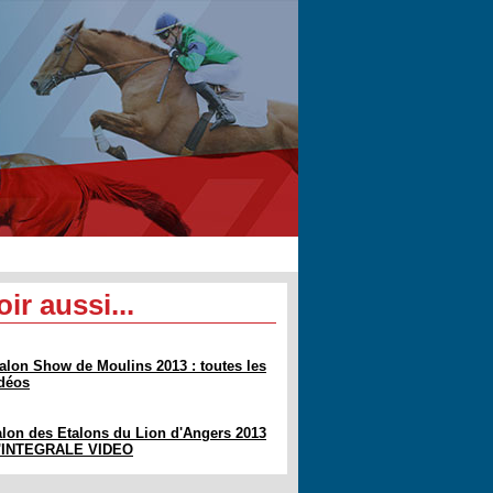
oir aussi...
alon Show de Moulins 2013 : toutes les
déos
lon des Etalons du Lion d'Angers 2013
 l'INTEGRALE VIDEO