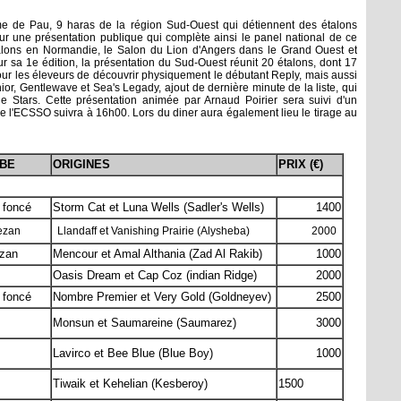
ome de Pau, 9 haras de la région Sud-Ouest qui détiennent des étalons
ur une présentation publique qui complète ainsi le panel national de ce
talons en Normandie, le Salon du Lion d'Angers dans le Grand Ouest et
r sa 1e édition, la présentation du Sud-Ouest réunit 20 étalons, dont 17
our les éleveurs de découvrir physiquement le débutant Reply, mais aussi
ior, Gentlewave et Sea's Legady, ajout de dernière minute de la liste, qui
he Stars. Cette présentation animée par Arnaud Poirier sera suivi d'un
 l'ECSSO suivra à 16h00. Lors du diner aura également lieu le tirage au
BE
ORIGINES
PRIX (€)
 foncé
Storm Cat et Luna Wells (Sadler's Wells)
1400
ezan
Llandaff et Vanishing Prairie (Alysheba)
2000
zan
Mencour et Amal Althania (Zad Al Rakib)
1000
Oasis Dream et Cap Coz (indian Ridge)
2000
 foncé
Nombre Premier et Very Gold (Goldneyev)
2500
Monsun et Saumareine (Saumarez)
3000
Lavirco et Bee Blue (Blue Boy)
1000
Tiwaik et Kehelian (Kesberoy)
1500