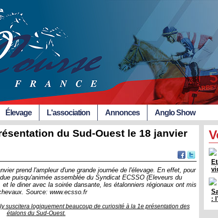
Élevage
L'association
Annonces
Anglo Show
résentation du Sud-Ouest le 18 janvier
V
Et
vi
nvier prend l'ampleur d'une grande journée de l'élevage. En effet, pour
ttendue puisqu'animée assemblée du Syndicat ECSSO (Eleveurs du
et le diner avec la soirée dansante, les étalonniers régionaux ont mis
Sa
s chevaux. Source: www.ecsso.fr
:
ly suscitera logiquement beaucoup de curiosité à la 1e présentation des
étalons du Sud-Ouest.