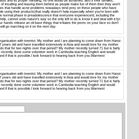
atus and its proper handling, no one would be ashamed. also if their families,
 of insulting and leaving them behind as people make fun of them then they won't
ies that handle acne problems nowadays tend prey on these people who have
ple using their products(that really doesn't help especially when you're born with
e normal phase in preadolescence that everyone experience/d, including the
lp, cannot undo nature's way so the only left to do is know it and deal with it.fyi:
 hands release an oil base thingy that irritates the pores on your face so don't
 will go marching on it on the next day.
ganisation with ireentst. My mother and I are planning to come down from Hanoi
7 years old and have travelled extensively in Asia and would love for my mother
do that for two nights over that period? My mother recently turned 71 but is fairly
ave recently done some volunteer work in Cambodia teaching English and would
nd if that is possible.I look forward to hearing back from you.Warmest
ganisation with ireentst. My mother and I are planning to come down from Hanoi
7 years old and have travelled extensively in Asia and would love for my mother
do that for two nights over that period? My mother recently turned 71 but is fairly
ave recently done some volunteer work in Cambodia teaching English and would
nd if that is possible.I look forward to hearing back from you.Warmest