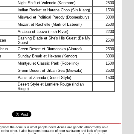
Night Shift et Valencia (Kenmare)
2500
Indian Rocket et Hatane Chop (Sin Kiang)
1500
Miswaki et Political Parody (Doonesbury)
3000
Mozart et Rachelle (Mark of Esteem)
2500
Anabaa et Louve (Irish River)
2200
Dashing Blade et She's His Guest (Be My
zan
2500
Guest
 brun
Green Desert et Diamonaka (Akarad)
2500
s
Sunday Break et Hexane (Kendor)
3000
Montjeu et Classic Park (Robellino)
1500
Green Desert et Urban Sea (Miswaki)
2500
Panis et Zanada (Desert Style)
1500
Desert Style et Lumière Rouge (Indian
Ridge)
g what the acne is is what people need. Acnes are genetic abnormality on a
o the other. it also happens because of poor sanitation and lack of proper