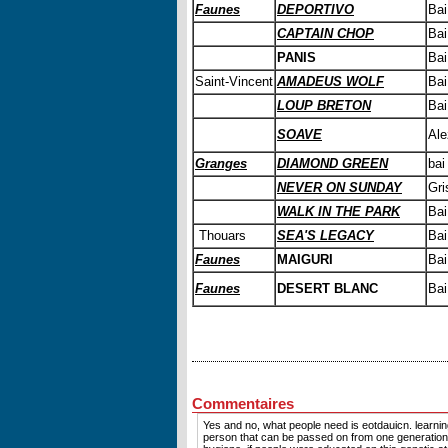
Faunes
DEPORTIVO
Bai
CAPTAIN CHOP
Bai
PANIS
Bai
Saint-Vincent
AMADEUS WOLF
Bai
LOUP BRETON
Bai
SOAVE
Ale
Granges
DIAMOND GREEN
bai
NEVER ON SUNDAY
Gri
WALK IN THE PARK
Bai
Thouars
SEA'S LEGACY
Bai
Faunes
MAIGURI
Bai
Faunes
DESERT BLANC
Bai
Commentaires
Yes and no, what people need is eotdauicn. learnin
person that can be passed on from one generation t