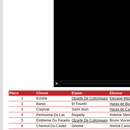
Place
Cheval
Etalon
Eleveur
1
Elzarte
Olzarte De Collongues
Elevage Mad
2
Banjo
El Triunfo
Haras de Be
3
Clayrval
Saint Jean
Haras de Ca
4
Perlissima Du Lac
Regality
Antoine Stein
5
Embleme Du Paradis
Olzarte De Collongues
Bruno Vince
6
Chesnut Du Castet
Gnome
Annick Canic