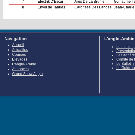
7
Electrik D'Escar
Ares De La Brunie
Guillaume Taf
8
Envol de Tanues
Carghese Des Landes
Jean-Charle
Navigation
L'anglo-Arabie
Accueil
Le mot du 
Actualités
Présentati
Courses
Les adhére
Élevages
Comité de 
Le Bulletin
L'anglo-Arabie
Le Guide c
Annonces
Grand Show Anglo