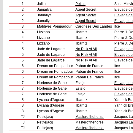
1
Jaillo
Petillo
Scea Minvie
2
Jamailya
Agent Secret
Elevage de
2
Jamailya
Agent Secret
Elevage de
2
Jamailya
Agent Secret
Elevage de
3
Maldives Pompadour
Carghese Des Landes
Ifce
4
Lizzano
Ilbarritz
Pierre J. D
4
Lizzano
Ilbarritz
Pierre J. D
4
Lizzano
Ilbarritz
Pierre J. D
5
Jade de Lagarde
No Risk At All
Elevage de
5
Jade de Lagarde
No Risk At All
Elevage de
5
Jade de Lagarde
No Risk At All
Elevage de
6
Dream on Pompadour
Paban de France
Ifce
6
Dream on Pompadour
Paban de France
Ifce
6
Dream on Pompadour
Paban De France
Ifce
7
Hortense de Gane
Estejo
Elevage d
7
Hortense de Gane
Estejo
Elevage d
7
Hortense de Gane
Estejo
Elevage d
8
Lycana d'Argese
Ilbarritz
Yannick Bra
8
Lycana d'Argese
Ilbarritz
Yannick Bra
8
Lycana d'Argese
Ilbarritz
Yannick Bra
TJ
Petitejacq
Masterofthehorse
Jacques La
TJ
Petitejacq
Masterofthehorse
Jacques La
TJ
Petitejacq
Masterofthehorse
Jacques La