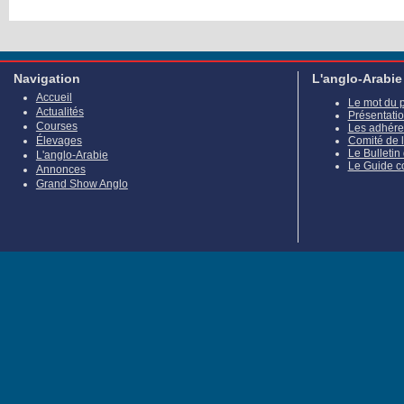
Navigation
L'anglo-Arabie
Accueil
Le mot du 
Actualités
Présentati
Courses
Les adhére
Élevages
Comité de 
Le Bulletin
L'anglo-Arabie
Le Guide c
Annonces
Grand Show Anglo