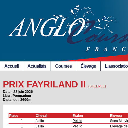
Accueil
Actualités
Courses
Élevage
L'associati
PRIX FAYRILAND II
(STEEPLE)
Date : 28 juin 2026
Lieu : Pompadour
Distance : 3600m
Place
Cheval
Etalon
Eleveur
1
Jaillo
Petillo
Scea Minvie
1
Jaillo
Petillo
Elevage de