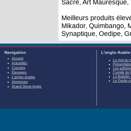
Sacré, Art Mauresque, E
Meilleurs produits élevé
Mikador, Quimbango, Mi
Synaptique, Oedipe, Gr
Navigation
L'anglo-Arabie
Accueil
Le mot du 
Actualités
Présentati
Courses
Les adhére
Élevages
Comité de 
Le Bulletin
L'anglo-Arabie
Le Guide c
Annonces
Grand Show Anglo