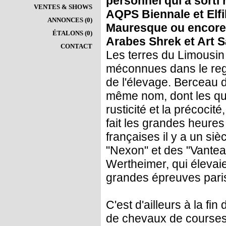
personnel qui a sorti
VENTES & SHOWS
AQPS Biennale et Elfil
ANNONCES (0)
Mauresque ou encore 
ÉTALONS (0)
Arabes Shrek et Art S
CONTACT
Les terres du Limousin
méconnues dans le reg
de l'élevage. Berceau 
même nom, dont les qua
rusticité et la précocité
fait les grandes heure
françaises il y a un siè
"Nexon" et des "Vantea
Wertheimer, qui élevaie
grandes épreuves pari
C'est d'ailleurs à la f
de chevaux de courses 