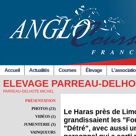
Accueil
Actualités
Courses
Élevage
L'associati
ELEVAGE PARREAU-DELHO
PARREAU-DELHOTE MICHEL
PRÉSENTATION
PHOTOS (23)
Le Haras près de Lim
VIDÉOS (1)
grandissaient les "Fo
JUMENTERIE (3)
"Détré", avec aussi u
VAINQUEURS