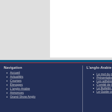
Navigation
L'anglo-Arabie
Accueil
Le mot du 
Actualités
Présentati
Courses
Les adhére
Élevages
Comité de 
Le Bulletin
L'anglo-Arabie
Le Guide c
Annonces
Grand Show Anglo