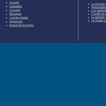
Accueil
Le mot du 
Actualités
Présentati
Courses
Les adhére
Élevages
Comité de 
Le Bulletin
L'anglo-Arabie
Le Guide c
Annonces
Grand Show Anglo