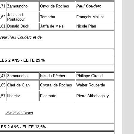
,71
Zamouncho
Onyx de Roches
Paul Couderc
Jebeland
,62
Tamarha
François Maillot
Pontadour
,81
Donald Duck
Jaffa de Mels
Nicole Plan
eveur Paul Couderc et de
ES 2 ANS - ELITE 25 %
,47
Zamouncho
Isis du Pêcher
Philippe Giraud
,65
Chef de Clan
Crystal de Roches
Walter Roubertie
,57
Ilbarritz
Florimate
Pierre Althabegoity
Vivaldi du Castet
ES 2 ANS - ELITE 12,5%