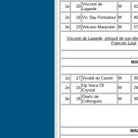
Visconti de
1e
20
M
42
Lagarde
2e
19
Vic Day Pontadour
M
40
3e
23
Volcano Manjoulet
M
57
Visconti de Lagarde, entouré de son él
François Louit
MAL
1e
17
Vivaldi du Castet
M
30
Up Voice Of
2e
15
M
29
Crystal
Oiartz de
3e
18
M
30
Collongues
MAL