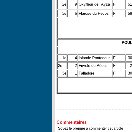
2e
9
Oxyfleur de l'Ayza
F
51
3e
6
Flarose du Pécos
F
58
POUL
1e
4
Islande Pontadour
F
30
2e
2
Frivole du Pécos
F
2
3e
1
Falladore
F
30
Commentaires
Soyez le premier à commenter cet article