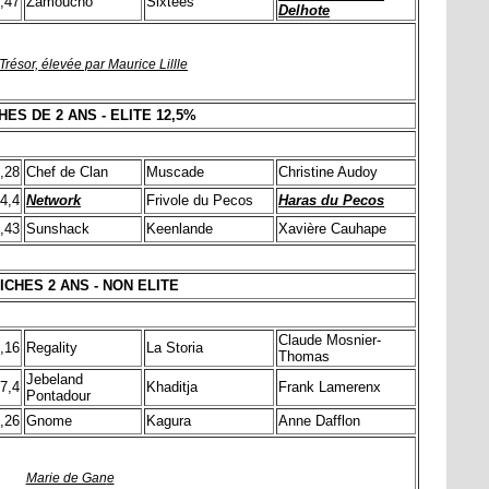
,47
Zamoucho
Sixtees
Delhote
 Trésor, élevée par Maurice Lillle
ES DE 2 ANS - ELITE 12,5%
,28
Chef de Clan
Muscade
Christine Audoy
4,4
Network
Frivole du Pecos
Haras du Pecos
,43
Sunshack
Keenlande
Xavière Cauhape
ICHES 2 ANS - NON ELITE
Claude Mosnier-
,16
Regality
La Storia
Thomas
Jebeland
7,4
Khaditja
Frank Lamerenx
Pontadour
,26
Gnome
Kagura
Anne Dafflon
Marie de Gan
e