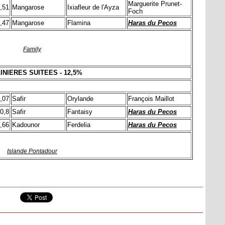
Marguerite Prunet-
,51
Mangarose
Ixiafleur de l'Ayza
Foch
,47
Mangarose
Flamina
Haras du Pecos
Family
INIERES SUITEES - 12,5%
,07
Safir
Orylande
François Maillot
0,8
Safir
Fantaisy
Haras du Pecos
,66
Kadounor
Ferdelia
Haras du Pecos
Islande Pontadour