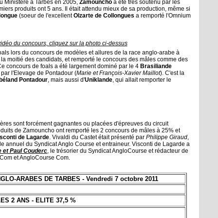
du Ministère à Tarbes en 2005,
Zamouncho
a été très soutenu par les
iers produits ont 5 ans. Il était attendu mieux de sa production, même si
longue
(soeur de l'excellent
Olzarte de Collongues
a remporté l'Omnium
 vidéo du concours, cliquez sur la photo ci-dessus
oals lors du concours de modèles et allures de la race anglo-arabe à
de la moitié des candidats, et remporté le concours des mâles comme des
 Ce concours de foals a été largement dominé par le 4
Brasiliande
par l'Elevage de Pontadour (
Marie et François-Xavier Maillot
). C'est la
béland Pontadour
, mais aussi d'
Uniklande
, qui allait remporter le
 mères sont forcément gagnantes ou placées d'épreuves du circuit
oduits de Zamouncho ont remporté les 2 concours de mâles à 25% et
isconti de Lagarde
. Vivaldi du Castet était présenté par
Philippe Giraud
,
e annuel du Syndicat Anglo Course et entraineur. Visconti de Lagarde a
e et Paul Couderc
, le trésorier du Syndicat AngloCourse et rédacteur de
ire Com et AngloCourse Com.
O-ARABES DE TARBES - Vendredi 7 octobre 2011
ES 2 ANS - ELITE 37,5 %