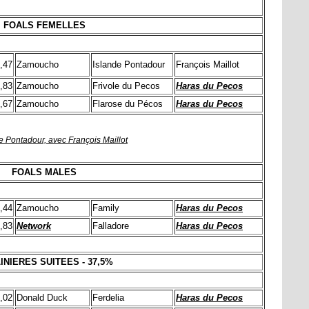
FOALS FEMELLES
,47
Zamoucho
Islande Pontadour
François Maillot
,83
Zamoucho
Frivole du Pecos
Haras du Pecos
,67
Zamoucho
Flarose du Pécos
Haras du Pecos
e Pontadour, avec François Maillot
FOALS MALES
,44
Zamoucho
Family
Haras du Pecos
,83
Network
Falladore
Haras du Pecos
INIERES SUITEES - 37,5%
,02
Donald Duck
Ferdelia
Haras du Pecos