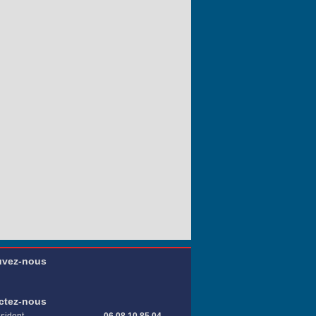
uvez-nous
ctez-nous
sident
06 08 10 85 04