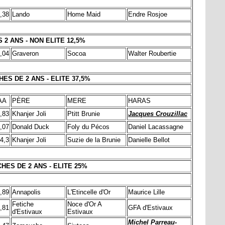
,38
Lando
Home Maid
Endre Rosjoe
 2 ANS - NON ELITE 12,5%
,04
Graveron
Socoa
Walter Roubertie
ES DE 2 ANS - ELITE 37,5%
AA
PÈRE
MERE
HARAS
,83
Khanjer Joli
Ptitt Brunie
Jacques Crouzillac
,07
Donald Duck
Foly du Pécos
Daniel Lacassagne
4,3
Khanjer Joli
Suzie de la Brunie
Danielle Bellot
HES DE 2 ANS - ELITE 25%
,89
Annapolis
L'Etincelle d'Or
Maurice Lille
Fetiche
Noce d'Or A
,81
GFA d'Estivaux
d'Estivaux
Estivaux
Michel Parreau-