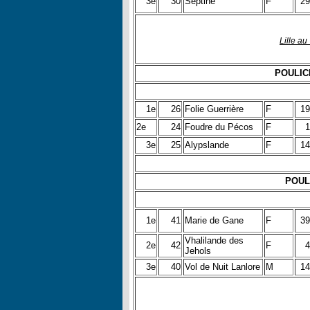
3e
30
Septine
F
29
Lille au
POULICH
1e
26
Folie Guerrière
F
19
2e
24
Foudre du Pécos
F
1
3e
25
Alypslande
F
14
POUL
1e
41
Marie de Gane
F
39
Vhalilande des
2e
42
F
4
Jehols
3e
40
Vol de Nuit Lanlore
M
14