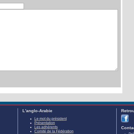
L'anglo-Arabie
Retro
Le mot du président
Présentation
Les adhérents
Conta
Comité de la Fédération
Pré