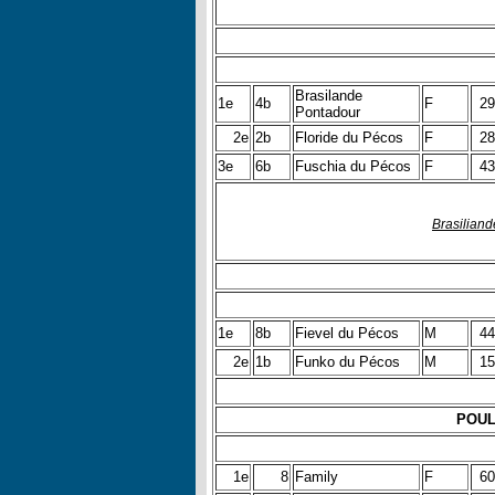
Brasilande
1e
4b
F
29
Pontadour
2e
2b
Floride du Pécos
F
28
3e
6b
Fuschia du Pécos
F
43
Brasiliand
1e
8b
Fievel du Pécos
M
44
2e
1b
Funko du Pécos
M
15
POUL
1e
8
Family
F
60