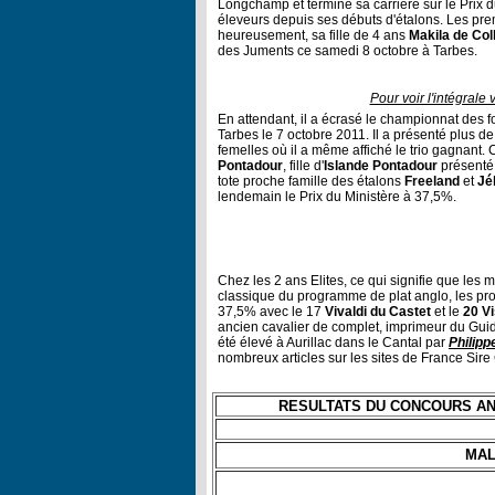
Longchamp et terminé sa carrière sur le Prix 
éleveurs depuis ses débuts d'étalons. Les prem
heureusement, sa fille de 4 ans
Makila de Col
des Juments ce samedi 8 octobre à Tarbes.
Pour voir l'intégrale
En attendant, il a écrasé le championnat des f
Tarbes le 7 octobre 2011. Il a présenté plus 
femelles où il a même affiché le trio gagnant.
Pontadour
, fille d'
Islande Pontadour
présenté 
tote proche famille des étalons
Freeland
et
Jé
lendemain le Prix du Ministère à 37,5%.
Chez les 2 ans Elites, ce qui signifie que les
classique du programme de plat anglo, les pr
37,5% avec le 17
Vivaldi du Castet
et le
20 V
ancien cavalier de complet, imprimeur du Guid
été élevé à Aurillac dans le Cantal par
Philipp
nombreux articles sur les sites de France S
RESULTATS DU CONCOURS ANGL
MAL