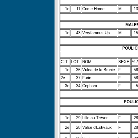
1e
11
Come Home
M
13
MALES
1e
43
Veryfamous Up
M
15
POULICH
CLT
LOT
NOM
SEXE
% 
1e
36
Vulca de la Brunie
F
56
2e
37
Furie
F
58
3e
34
Cephora
F
5
POULIC
1e
29
Lille au Trésor
F
28
2e
28
Valse d'Estivaux
F
28