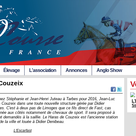
Élevage
L'association
Annonces
Anglo Show
Couzeix
V
chez Stéphanie et Jean-Henri Juteau à Tarbes pour 2016, Jean-Luc
L'
 à Couzeix dans une toute nouvelle structure gérée par Didier
St
es. C'est à deux pas de Limoges que ce fils direct de Fast, cas
année aux côtés notamment de chevaux de sport. Il sera proposé à
 demandés à la saillie. Le Haras de Couzeix est l'ancienne station
e la ville et louée à Didier Denibeau.
L'Escarfast