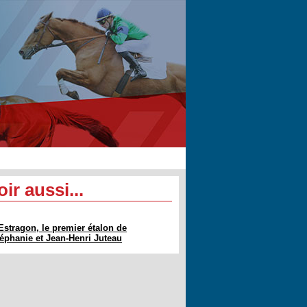
oir aussi...
Estragon, le premier étalon de
éphanie et Jean-Henri Juteau